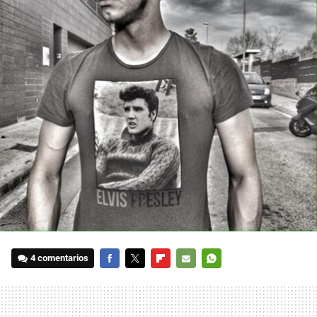
4 comentarios
FACEBOOK
TWITTER
FLIPBOARD
E-
WHATSAPP
MAIL