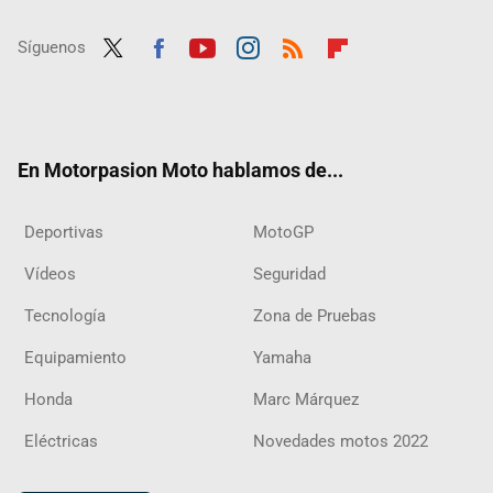
Síguenos
Twit
Fac
Yout
Inst
RSS
Flip
ter
ebo
ube
agra
boar
ok
m
d
En Motorpasion Moto hablamos de...
Deportivas
MotoGP
Vídeos
Seguridad
Tecnología
Zona de Pruebas
Equipamiento
Yamaha
Honda
Marc Márquez
Eléctricas
Novedades motos 2022