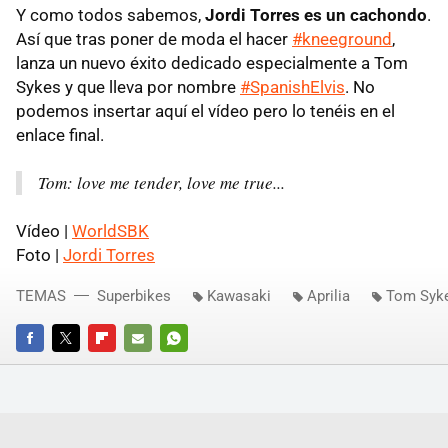
Y como todos sabemos,
Jordi Torres es un cachondo
.
Así que tras poner de moda el hacer
#kneeground
,
lanza un nuevo éxito dedicado especialmente a Tom
Sykes y que lleva por nombre
#SpanishElvis
. No
podemos insertar aquí el vídeo pero lo tenéis en el
enlace final.
Tom: love me tender, love me true...
Vídeo |
WorldSBK
Foto |
Jordi Torres
TEMAS
Superbikes
Kawasaki
Aprilia
Tom Syk
FACEBOOK
TWITTER
FLIPBOARD
E-
WHATSAPP
MAIL