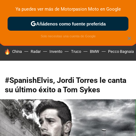
Ya puedes ver más de Motorpasion Moto en Google
MENÚ
NUEVO
Añádenos como fuente preferida
ZONA DE PRUEBAS
DEPORTIVAS
MOTOS ELÉCTRICAS
Solo necesitas una cuenta de Google
×
HOY SE HABLA DE
China
Radar
Invento
Truco
BMW
Pecco Bagnaia
#SpanishElvis, Jordi Torres le canta
su último éxito a Tom Sykes