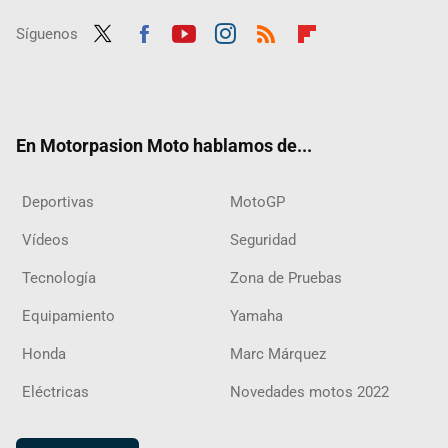
Síguenos
Twit
Fac
Yout
Inst
RSS
Flip
ter
ebo
ube
agra
boar
ok
m
d
En Motorpasion Moto hablamos de...
Deportivas
MotoGP
Vídeos
Seguridad
Tecnología
Zona de Pruebas
Equipamiento
Yamaha
Honda
Marc Márquez
Eléctricas
Novedades motos 2022