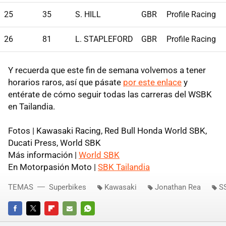
25
35
S. HILL
GBR
Profile Racing
26
81
L. STAPLEFORD
GBR
Profile Racing
Y recuerda que este fin de semana volvemos a tener
horarios raros, así que pásate
por este enlace
y
entérate de cómo seguir todas las carreras del WSBK
en Tailandia.
Fotos | Kawasaki Racing, Red Bull Honda World SBK,
Ducati Press, World SBK
Más información |
World SBK
En Motorpasión Moto |
SBK Tailandia
TEMAS
Superbikes
Kawasaki
Jonathan Rea
S
FACEBOOK
TWITTER
FLIPBOARD
E-
WHATSAPP