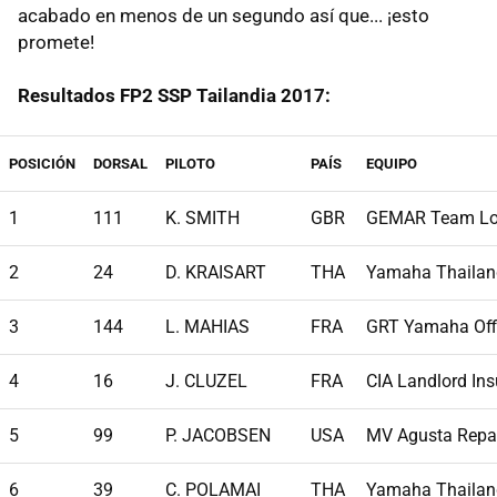
acabado en menos de un segundo así que... ¡esto
promete!
Resultados FP2 SSP Tailandia 2017:
POSICIÓN
DORSAL
PILOTO
PAÍS
EQUIPO
1
111
K. SMITH
GBR
GEMAR Team Lor
2
24
D. KRAISART
THA
Yamaha Thailan
3
144
L. MAHIAS
FRA
GRT Yamaha Off
4
16
J. CLUZEL
FRA
CIA Landlord In
5
99
P. JACOBSEN
USA
MV Agusta Repa
6
39
C. POLAMAI
THA
Yamaha Thailan