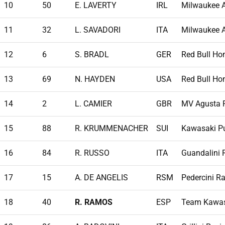
10
50
E. LAVERTY
IRL
Milwaukee A
11
32
L. SAVADORI
ITA
Milwaukee A
12
6
S. BRADL
GER
Red Bull Ho
13
69
N. HAYDEN
USA
Red Bull Ho
14
2
L. CAMIER
GBR
MV Agusta R
15
88
R. KRUMMENACHER
SUI
Kawasaki Pu
16
84
R. RUSSO
ITA
Guandalini 
17
15
A. DE ANGELIS
RSM
Pedercini Ra
18
40
R. RAMOS
ESP
Team Kawas