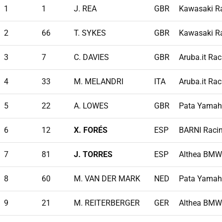
1
1
J. REA
GBR
Kawasaki R
2
66
T. SYKES
GBR
Kawasaki R
3
7
C. DAVIES
GBR
Aruba.it Rac
4
33
M. MELANDRI
ITA
Aruba.it Rac
5
22
A. LOWES
GBR
Pata Yamah
6
12
X. FORÉS
ESP
BARNI Raci
7
81
J. TORRES
ESP
Althea BMW
8
60
M. VAN DER MARK
NED
Pata Yamah
9
21
M. REITERBERGER
GER
Althea BMW