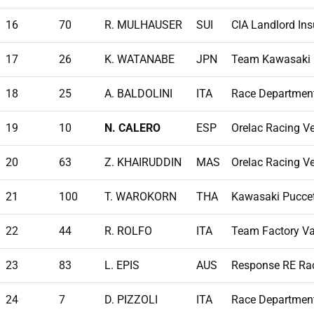
16
70
R. MULHAUSER
SUI
CIA Landlord In
17
26
K. WATANABE
JPN
Team Kawasaki 
18
25
A. BALDOLINI
ITA
Race Departmen
19
10
N. CALERO
ESP
Orelac Racing V
20
63
Z. KHAIRUDDIN
MAS
Orelac Racing V
21
100
T. WAROKORN
THA
Kawasaki Puccet
22
44
R. ROLFO
ITA
Team Factory 
23
83
L. EPIS
AUS
Response RE Ra
24
7
D. PIZZOLI
ITA
Race Departmen