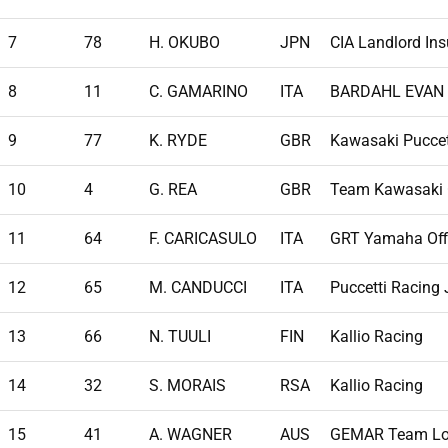
7
78
H. OKUBO
JPN
CIA Landlord In
8
11
C. GAMARINO
ITA
BARDAHL EVAN 
9
77
K. RYDE
GBR
Kawasaki Puccet
10
4
G. REA
GBR
Team Kawasaki 
11
64
F. CARICASULO
ITA
GRT Yamaha Off
12
65
M. CANDUCCI
ITA
Puccetti Racing
13
66
N. TUULI
FIN
Kallio Racing
14
32
S. MORAIS
RSA
Kallio Racing
15
41
A. WAGNER
AUS
GEMAR Team Lor