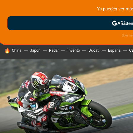
Ya puedes ver má
MENÚ
NUEVO
Añádeno
ZONA DE PRUEBAS
DEPORTIVAS
MOTOS ELÉCTRICAS
Solo ne
HOY SE HABLA DE
China
Japón
Radar
Invento
Ducati
España
Ca