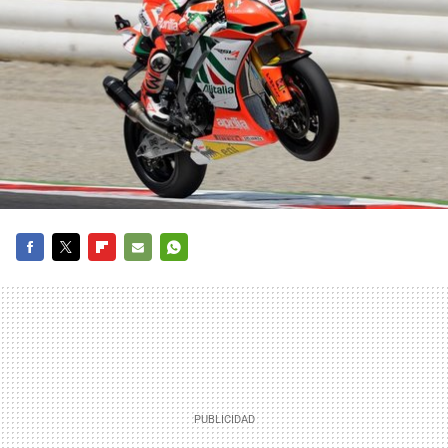
FACEBOOK
TWITTER
FLIPBOARD
E-
WHATSAPP
MAIL