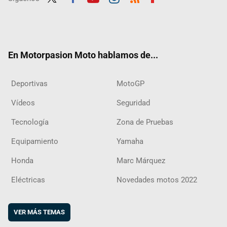
Twit
Fac
Yout
Inst
RSS
Flip
ter
ebo
ube
agra
boar
ok
m
d
En Motorpasion Moto hablamos de...
Deportivas
MotoGP
Vídeos
Seguridad
Tecnología
Zona de Pruebas
Equipamiento
Yamaha
Honda
Marc Márquez
Eléctricas
Novedades motos 2022
VER MÁS TEMAS