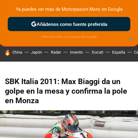
Ya puedes ver más de Motorpasion Moto en Google
ZONA DE PRUEBAS
DEPORTIVAS
MOTOS ELÉCTRICAS
Añádenos como fuente preferida
Solo necesitas una cuenta de Google
×
HOY SE HABLA DE
China
Japón
Radar
Invento
Ducati
España
Ca
SBK Italia 2011: Max Biaggi da un
golpe en la mesa y confirma la pole
en Monza