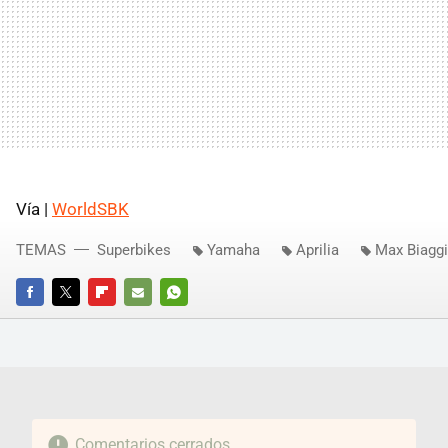
Vía |
WorldSBK
TEMAS
Superbikes
Yamaha
Aprilia
Max Biaggi
FACEBOOK
TWITTER
FLIPBOARD
E-
WHATSAPP
MAIL
Comentarios cerrados