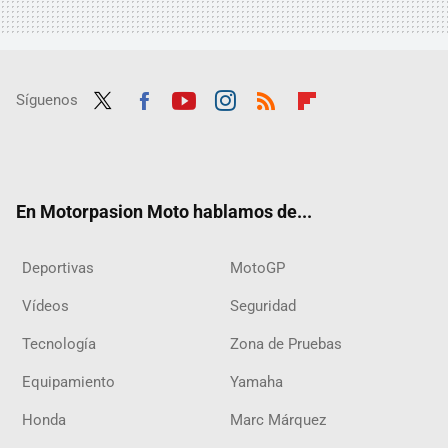
Síguenos
Twit
Fac
Yout
Inst
RSS
Flip
ter
ebo
ube
agra
boar
ok
m
d
En Motorpasion Moto hablamos de...
Deportivas
MotoGP
Vídeos
Seguridad
Tecnología
Zona de Pruebas
Equipamiento
Yamaha
Honda
Marc Márquez