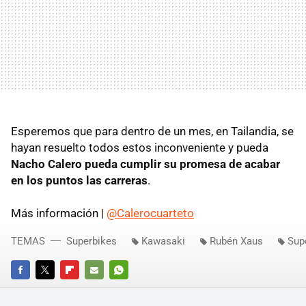
Esperemos que para dentro de un mes, en Tailandia, se
hayan resuelto todos estos inconveniente y pueda
Nacho Calero pueda cumplir su promesa de acabar
en los puntos las carreras
.
Más información |
@Calerocuarteto
TEMAS
Superbikes
Kawasaki
Rubén Xaus
Sup
FACEBOOK
TWITTER
FLIPBOARD
E-
WHATSAPP