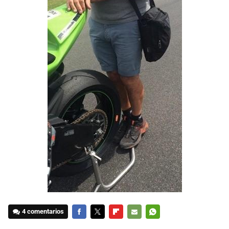
4 comentarios
FACEBOOK
TWITTER
FLIPBOARD
E-
WHATSAPP