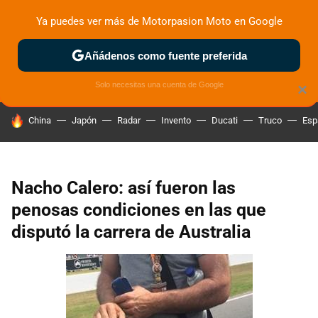
Ya puedes ver más de Motorpasion Moto en Google
ZONA DE PRUEBAS
DEPORTIVAS
MOTOS ELÉCTRICAS
Añádenos como fuente preferida
Solo necesitas una cuenta de Google
×
HOY SE HABLA DE
China
Japón
Radar
Invento
Ducati
Truco
Esp
Nacho Calero: así fueron las
penosas condiciones en las que
disputó la carrera de Australia