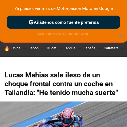
Ya puedes ver más de Motorpasion Moto en Google
ZONA DE PRUEBAS
DEPORTIVAS
MOTOS ELÉCTRICAS
Añádenos como fuente preferida
Solo necesitas una cuenta de Google
×
HOY SE HABLA DE
China
Japón
Ducati
Aprilia
España
Carretera
Lucas Mahias sale ileso de un
choque frontal contra un coche en
Tailandia: "He tenido mucha suerte"