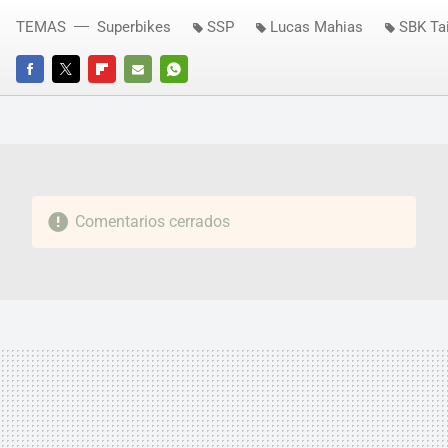
TEMAS
Superbikes
SSP
Lucas Mahias
SBK Tai
FACEBOOK
TWITTER
FLIPBOARD
E-
WHATSAPP
MAIL
Comentarios cerrados