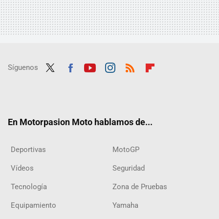
Síguenos
Twit
Fac
Yout
Inst
RSS
Flip
ter
ebo
ube
agra
boar
ok
m
d
En Motorpasion Moto hablamos de...
Deportivas
MotoGP
Vídeos
Seguridad
Tecnología
Zona de Pruebas
Equipamiento
Yamaha