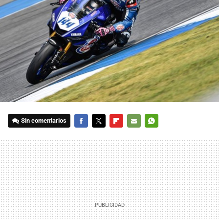
Sin comentarios
FACEBOOK
TWITTER
FLIPBOARD
E-
WHATSAPP
MAIL