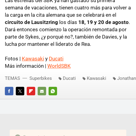
Las estrellas del SBK ya han gastado su primera
semana de vacaciones, tienen cuatro más para volver a
la carga en la cita alemana que se celebrará en el
circuito de Lausitzring
los días
18, 19 y 20 de agosto
.
Dará entonces comienzo la operación remontada por
parte de Sykes, ¿y porqué no?, también de Davies, y la
lucha por mantener el liderato de Rea.
Fotos |
Kawasaki
y
Ducati
Más información |
WorldSBK
TEMAS
Superbikes
Ducati
Kawasaki
Jonathan
FACEBOOK
TWITTER
FLIPBOARD
E-
WHATSAPP
MAIL