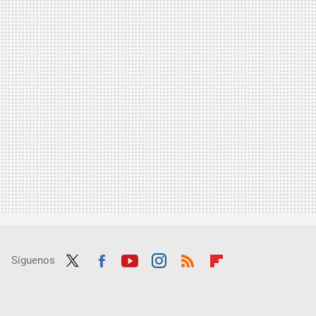
Síguenos
Twit
Fac
Yout
Inst
RSS
Flip
ter
ebo
ube
agra
boar