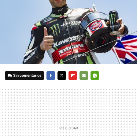
Sin comentarios
FACEBOOK
TWITTER
FLIPBOARD
E-
WHATSAPP
MAIL