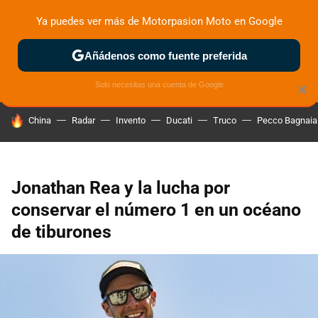
Ya puedes ver más de Motorpasion Moto en Google
ZONA DE PRUEBAS
DEPORTIVAS
MOTOS ELÉCTRICAS
Añádenos como fuente preferida
Solo necesitas una cuenta de Google
×
HOY SE HABLA DE
China
Radar
Invento
Ducati
Truco
Pecco Bagnaia
Jonathan Rea y la lucha por
conservar el número 1 en un océano
de tiburones