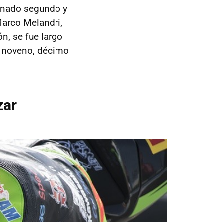
minado segundo y
 Marco Melandri,
ón, se fue largo
 noveno, décimo
zar