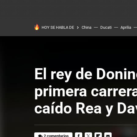
HOY SE HABLA DE
China
Ducati
Aprilia
El rey de Doni
primera carrer
caído Rea y Da
2 comentarios