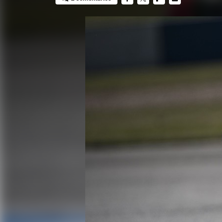
FACEBOOK
TWITTER
FLIPBOARD
E-
MAIL