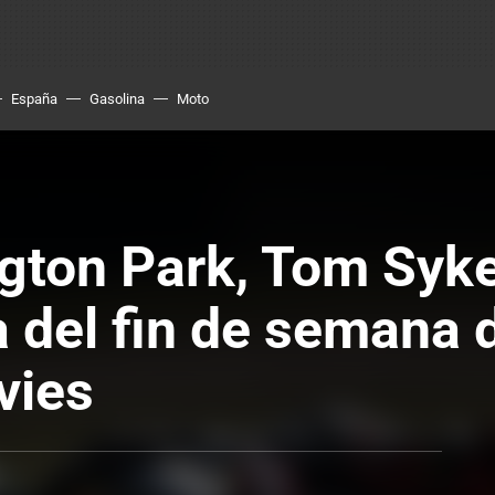
España
Gasolina
Moto
ngton Park, Tom Syke
a del fin de semana
vies