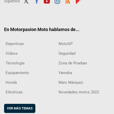
Síguenos
Twit
Fac
Yout
Inst
RSS
Flip
ter
ebo
ube
agra
boar
ok
m
d
En Motorpasion Moto hablamos de...
Deportivas
MotoGP
Vídeos
Seguridad
Tecnología
Zona de Pruebas
Equipamiento
Yamaha
Honda
Marc Márquez
Eléctricas
Novedades motos 2022
VER MÁS TEMAS