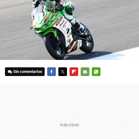
Sin comentarios
FACEBOOK
TWITTER
FLIPBOARD
E-
WHATSAPP
MAIL