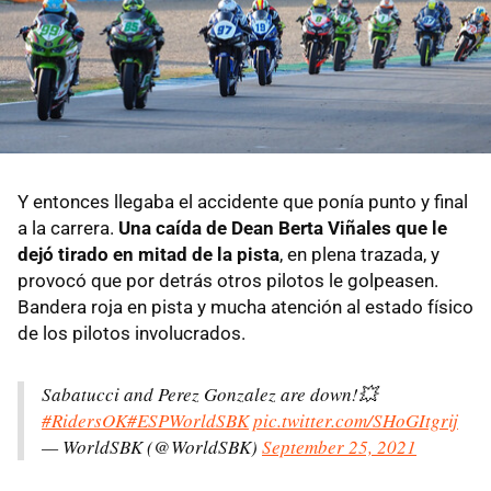
Y entonces llegaba el accidente que ponía punto y final
a la carrera.
Una caída de Dean Berta Viñales que le
dejó tirado en mitad de la pista
, en plena trazada, y
provocó que por detrás otros pilotos le golpeasen.
Bandera roja en pista y mucha atención al estado físico
de los pilotos involucrados.
Sabatucci and Perez Gonzalez are down!💥
#RidersOK
#ESPWorldSBK
pic.twitter.com/SHoGItgrij
— WorldSBK (@WorldSBK)
September 25, 2021