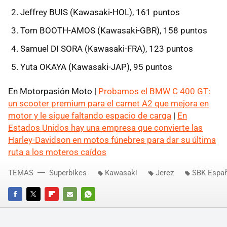
Jeffrey BUIS (Kawasaki-HOL), 161 puntos
Tom BOOTH-AMOS (Kawasaki-GBR), 158 puntos
Samuel DI SORA (Kawasaki-FRA), 123 puntos
Yuta OKAYA (Kawasaki-JAP), 95 puntos
En Motorpasión Moto |
Probamos el BMW C 400 GT:
un scooter premium para el carnet A2 que mejora en
motor y le sigue faltando espacio de carga
|
En
Estados Unidos hay una empresa que convierte las
Harley-Davidson en motos fúnebres para dar su última
ruta a los moteros caídos
TEMAS
Superbikes
Kawasaki
Jerez
SBK Espa
FACEBOOK
TWITTER
FLIPBOARD
E-
WHATSAPP
MAIL