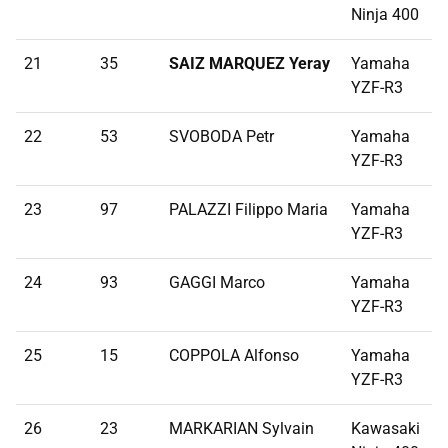
Ninja 400
21
35
SAIZ MARQUEZ Yeray
Yamaha
1
YZF-R3
22
53
SVOBODA Petr
Yamaha
1
YZF-R3
23
97
PALAZZI Filippo Maria
Yamaha
1
YZF-R3
24
93
GAGGI Marco
Yamaha
1
YZF-R3
25
15
COPPOLA Alfonso
Yamaha
1
YZF-R3
26
23
MARKARIAN Sylvain
Kawasaki
2