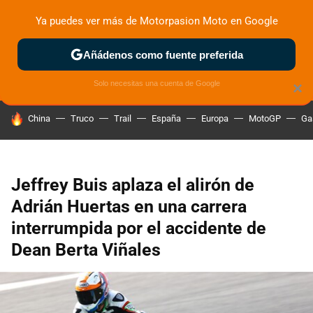
Ya puedes ver más de Motorpasion Moto en Google
ZONA DE PRUEBAS
DEPORTIVAS
MOTOS ELÉCTRICAS
Añádenos como fuente preferida
Solo necesitas una cuenta de Google
×
HOY SE HABLA DE
China
Truco
Trail
España
Europa
MotoGP
Ga
Jeffrey Buis aplaza el alirón de
Adrián Huertas en una carrera
interrumpida por el accidente de
Dean Berta Viñales