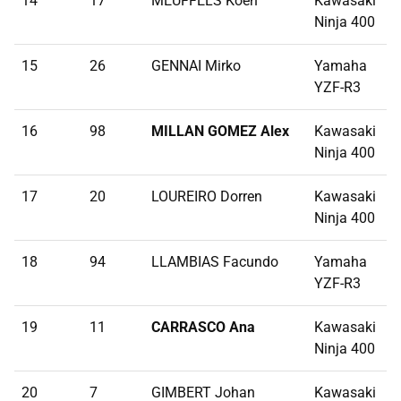
14
17
MEUFFELS Koen
Kawasaki
5
Ninja 400
15
26
GENNAI Mirko
Yamaha
5
YZF-R3
16
98
MILLAN GOMEZ Alex
Kawasaki
6
Ninja 400
17
20
LOUREIRO Dorren
Kawasaki
7
Ninja 400
18
94
LLAMBIAS Facundo
Yamaha
8
YZF-R3
19
11
CARRASCO Ana
Kawasaki
5
Ninja 400
20
7
GIMBERT Johan
Kawasaki
5