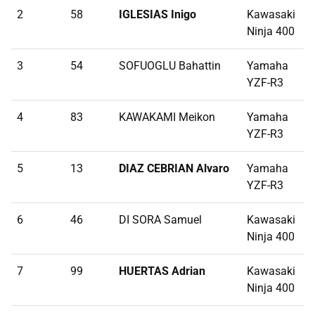
2
58
IGLESIAS Inigo
Kawasaki
0
Ninja 400
3
54
SOFUOGLU Bahattin
Yamaha
0
YZF-R3
4
83
KAWAKAMI Meikon
Yamaha
0
YZF-R3
5
13
DIAZ CEBRIAN Alvaro
Yamaha
0
YZF-R3
6
46
DI SORA Samuel
Kawasaki
0
Ninja 400
7
99
HUERTAS Adrian
Kawasaki
0
Ninja 400