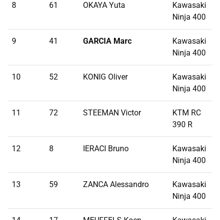
8
61
OKAYA Yuta
Kawasaki
0
Ninja 400
9
41
GARCIA Marc
Kawasaki
1
Ninja 400
10
52
KONIG Oliver
Kawasaki
1
Ninja 400
11
72
STEEMAN Victor
KTM RC
1
390 R
12
8
IERACI Bruno
Kawasaki
2
Ninja 400
13
59
ZANCA Alessandro
Kawasaki
2
Ninja 400