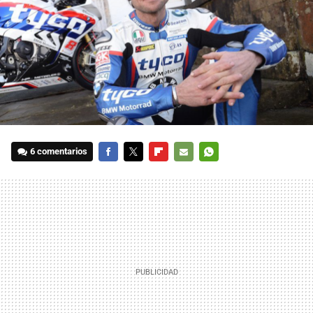
6 comentarios
FACEBOOK
TWITTER
FLIPBOARD
E-
WHATSAPP
MAIL