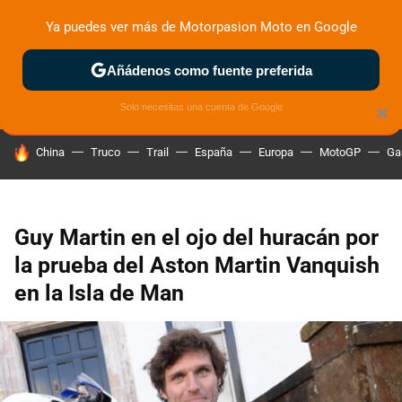
Ya puedes ver más de Motorpasion Moto en Google
ZONA DE PRUEBAS
DEPORTIVAS
MOTOS ELÉCTRICAS
Añádenos como fuente preferida
Solo necesitas una cuenta de Google
×
HOY SE HABLA DE
China
Truco
Trail
España
Europa
MotoGP
Ga
Guy Martin en el ojo del huracán por
la prueba del Aston Martin Vanquish
en la Isla de Man