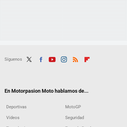
Síguenos
Twit
Fac
Yout
Inst
RSS
Flip
ter
ebo
ube
agra
boar
ok
m
d
En Motorpasion Moto hablamos de...
Deportivas
MotoGP
Vídeos
Seguridad