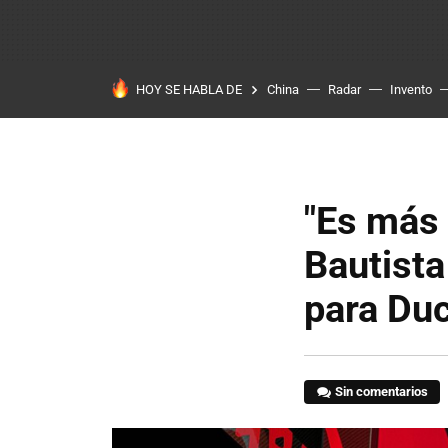
HOY SE HABLA DE
China
Radar
Invento
"Es más f
Bautista
para Duc
Sin comentarios