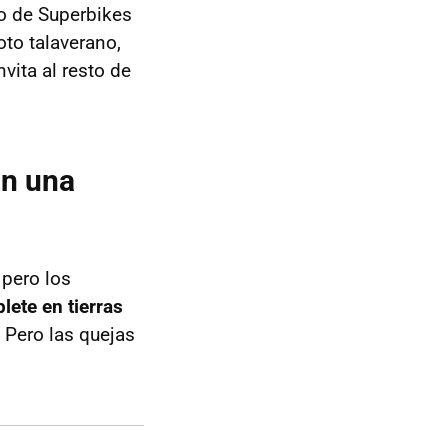
oto de Superbikes
oto talaverano,
vita al resto de
on una
 pero los
lete en tierras
. Pero las quejas