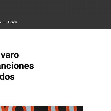
a
Honda
lvaro
anciones
idos