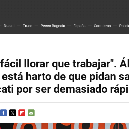
Ducati
Truco
Pecco Bagnaia
España
Carreteras
Policí
ácil llorar que trabajar". Á
 está harto de que pidan s
ati por ser demasiado ráp
FACEBOOK
TWITTER
FLIPBOARD
E-
MAIL