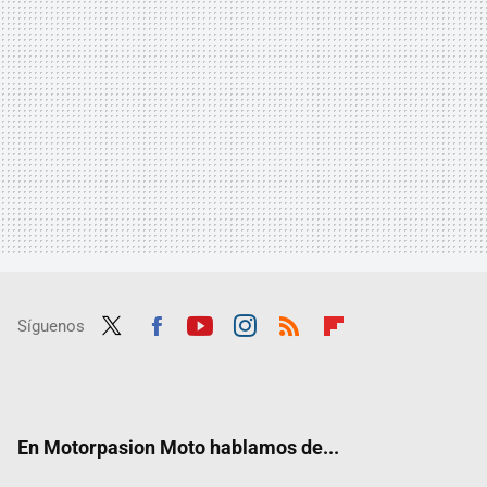
Síguenos
Twit
Fac
Yout
Inst
RSS
Flip
ter
ebo
ube
agra
boar
ok
m
d
En Motorpasion Moto hablamos de...