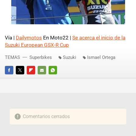
Vía |
Dailymotos
En Moto22 |
Se acerca el inicio de la
Suzuki European GSX-R Cup
TEMAS
Superbikes
Suzuki
Ismael Ortega
FACEBOOK
TWITTER
FLIPBOARD
E-
WHATSAPP
MAIL
Comentarios cerrados