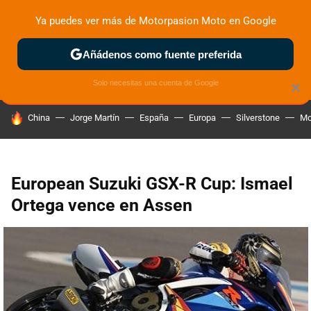
Ya puedes ver más de Motorpasion Moto en Google
ZONA DE PRUEBAS
DEPORTIVAS
MOTOS ELÉCTRICAS
Añádenos como fuente preferida
Solo necesitas una cuenta de Google
×
HOY SE HABLA DE
China
Jorge Martín
España
Europa
Silverstone
Mo
European Suzuki GSX-R Cup: Ismael
Ortega vence en Assen