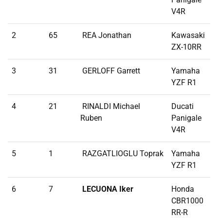
V4R
2
65
REA Jonathan
Kawasaki
8
ZX-10RR
3
31
GERLOFF Garrett
Yamaha
9
YZF R1
4
21
RINALDI Michael
Ducati
1
Ruben
Panigale
V4R
5
1
RAZGATLIOGLU Toprak
Yamaha
1
YZF R1
6
7
LECUONA Iker
Honda
1
CBR1000
RR-R