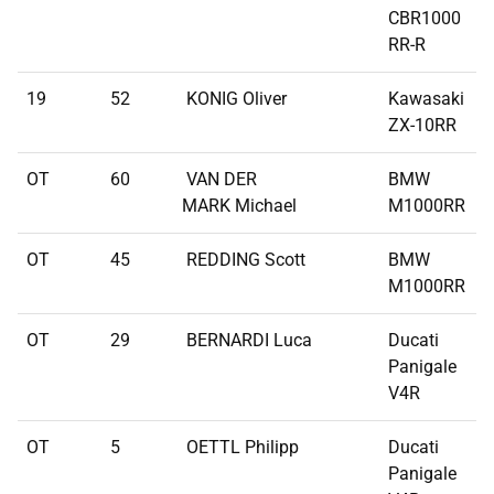
CBR1000
RR-R
19
52
KONIG Oliver
Kawasaki
5
ZX-10RR
OT
60
VAN DER
BMW
MARK Michael
M1000RR
OT
45
REDDING Scott
BMW
M1000RR
OT
29
BERNARDI Luca
Ducati
Panigale
V4R
OT
5
OETTL Philipp
Ducati
Panigale