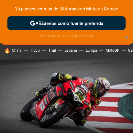
Ya puedes ver más de Motorpasion Moto en Google
ZONA DE PRUEBAS
DEPORTIVAS
MOTOS ELÉCTRICAS
Añádenos como fuente preferida
Solo necesitas una cuenta de Google
×
HOY SE HABLA DE
China
Truco
Trail
España
Europa
MotoGP
Ga