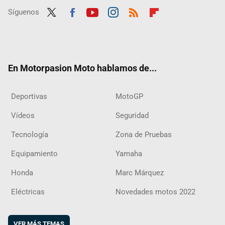
Síguenos
Twit
Fac
Yout
Inst
RSS
Flip
ter
ebo
ube
agra
boar
ok
m
d
En Motorpasion Moto hablamos de...
Deportivas
MotoGP
Vídeos
Seguridad
Tecnología
Zona de Pruebas
Equipamiento
Yamaha
Honda
Marc Márquez
Eléctricas
Novedades motos 2022
VER MÁS TEMAS