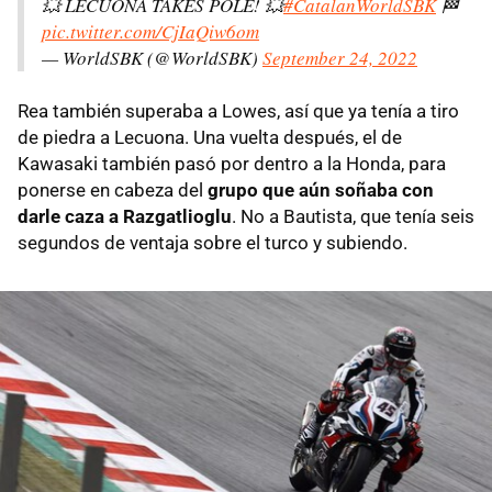
💥 LECUONA TAKES POLE! 💥
#CatalanWorldSBK
🏁
pic.twitter.com/CjIaQiw6om
— WorldSBK (@WorldSBK)
September 24, 2022
Rea también superaba a Lowes, así que ya tenía a tiro
de piedra a Lecuona. Una vuelta después, el de
Kawasaki también pasó por dentro a la Honda, para
ponerse en cabeza del
grupo que aún soñaba con
darle caza a Razgatlioglu
. No a Bautista, que tenía seis
segundos de ventaja sobre el turco y subiendo.