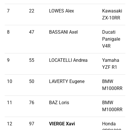
7
22
LOWES Alex
Kawasaki
1
ZX-10RR
8
47
BASSANI Axel
Ducati
1
Panigale
V4R
9
55
LOCATELLI Andrea
Yamaha
2
YZF R1
10
50
LAVERTY Eugene
BMW
3
M1000RR
11
76
BAZ Loris
BMW
3
M1000RR
12
97
VIERGE Xavi
Honda
3