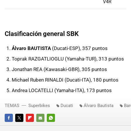
V4R
Clasificación general SBK
Álvaro BAUTISTA
(Ducati-ESP), 357 puntos
Toprak RAZGATLIOGLU (Yamaha-TUR), 313 puntos
Jonathan REA (Kawasaki-GBR), 305 puntos
Michael Ruben RINALDI (Ducati-ITA), 180 puntos
Andrea LOCATELLI (Yamaha-ITA), 173 puntos
TEMAS
Superbikes
Ducati
Álvaro Bautista
Bar
FACEBOOK
TWITTER
FLIPBOARD
E-
WHATSAPP