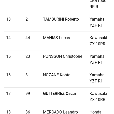
CBR1000
RR-R
13
2
TAMBURINI Roberto
Yamaha
3
YZF R1
14
44
MAHIAS Lucas
Kawasaki
3
ZX-10RR
15
23
PONSSON Christophe
Yamaha
3
YZF R1
16
3
NOZANE Kohta
Yamaha
4
YZF R1
17
99
GUTIERREZ Oscar
Kawasaki
4
ZX-10RR
18
36
MERCADO Leandro
Honda
5