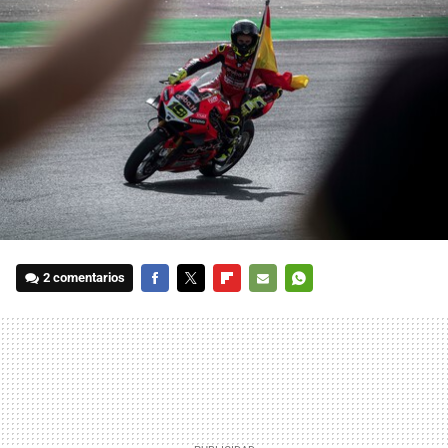
2 comentarios
FACEBOOK
TWITTER
FLIPBOARD
E-
WHATSAPP
MAIL