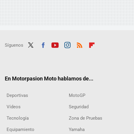
Síguenos
Twit
Fac
Yout
Inst
RSS
Flip
ter
ebo
ube
agra
boar
ok
m
d
En Motorpasion Moto hablamos de...
Deportivas
MotoGP
Vídeos
Seguridad
Tecnología
Zona de Pruebas
Equipamiento
Yamaha