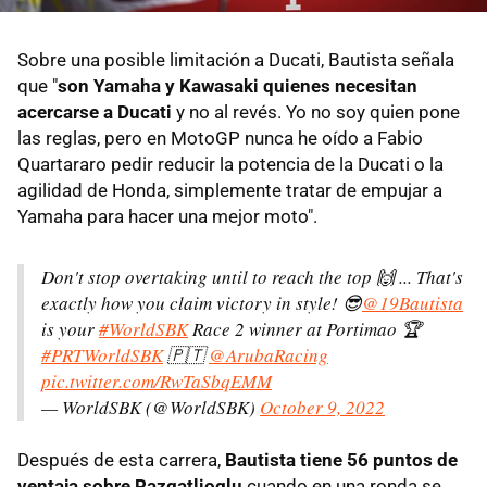
Sobre una posible limitación a Ducati, Bautista señala
que "
son Yamaha y Kawasaki quienes necesitan
acercarse a Ducati
y no al revés. Yo no soy quien pone
las reglas, pero en MotoGP nunca he oído a Fabio
Quartararo pedir reducir la potencia de la Ducati o la
agilidad de Honda, simplemente tratar de empujar a
Yamaha para hacer una mejor moto".
Don't stop overtaking until to reach the top 🙌 ... That's
exactly how you claim victory in style! 😎
@19Bautista
is your
#WorldSBK
Race 2 winner at Portimao 🏆
#PRTWorldSBK
🇵🇹
@ArubaRacing
pic.twitter.com/RwTaSbqEMM
— WorldSBK (@WorldSBK)
October 9, 2022
Después de esta carrera,
Bautista tiene 56 puntos de
ventaja sobre Razgatlioglu
cuando en una ronda se