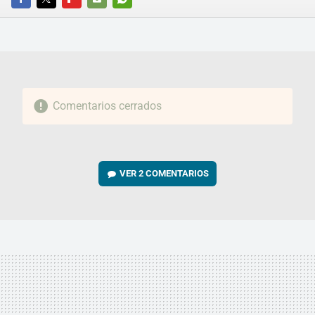
FACEBOOK
TWITTER
FLIPBOARD
E-
WHATSAPP
MAIL
Comentarios cerrados
VER
2 COMENTARIOS