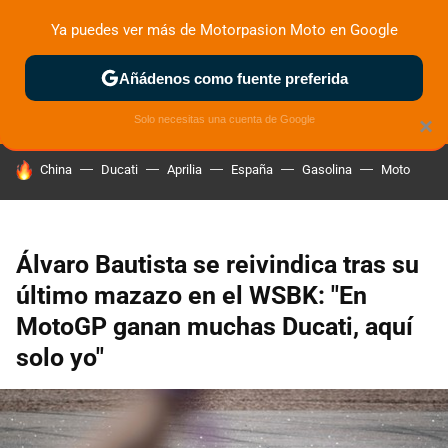
Ya puedes ver más de Motorpasion Moto en Google
ZONA DE PRUEBAS
DEPORTIVAS
MOTOS ELÉCTRICAS
Añádenos como fuente preferida
Solo necesitas una cuenta de Google
×
HOY SE HABLA DE
China
Ducati
Aprilia
España
Gasolina
Moto
Álvaro Bautista se reivindica tras su
último mazazo en el WSBK: "En
MotoGP ganan muchas Ducati, aquí
solo yo"