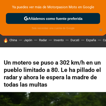
Ya puedes ver más de Motorpasion Moto en Google
ZONA DE PRUEBAS
DEPORTIVAS
MOTOS ELÉCTRICAS
Añádenos como fuente preferida
Solo necesitas una cuenta de Google
×
HOY SE HABLA DE
China
Japón
Radar
Invento
Ducati
España
Ca
Un motero se puso a 302 km/h en un
pueblo limitado a 80. Le ha pillado el
radar y ahora le espera la madre de
todas las multas