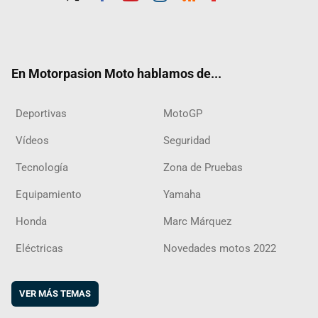
Twit
Fac
Yout
Inst
RSS
Flip
ter
ebo
ube
agra
boar
ok
m
d
En Motorpasion Moto hablamos de...
Deportivas
MotoGP
Vídeos
Seguridad
Tecnología
Zona de Pruebas
Equipamiento
Yamaha
Honda
Marc Márquez
Eléctricas
Novedades motos 2022
VER MÁS TEMAS