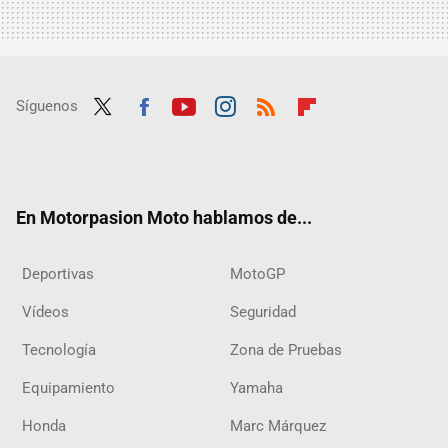
Síguenos
Twit
Fac
Yout
Inst
RSS
Flip
ter
ebo
ube
agra
boar
ok
m
d
En Motorpasion Moto hablamos de...
Deportivas
MotoGP
Vídeos
Seguridad
Tecnología
Zona de Pruebas
Equipamiento
Yamaha
Honda
Marc Márquez