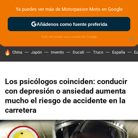
Ya puedes ver más de Motorpasion Moto en Google
ZONA DE PRUEBAS
DEPORTIVAS
MOTOS ELÉCTRICAS
Añádenos como fuente preferida
Solo necesitas una cuenta de Google
×
HOY SE HABLA DE
China
Japón
Invento
Ducati
Truco
España
Eu
Los psicólogos coinciden: conducir
con depresión o ansiedad aumenta
mucho el riesgo de accidente en la
carretera