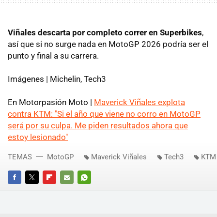
Viñales descarta por completo correr en Superbikes
,
así que si no surge nada en MotoGP 2026 podría ser el
punto y final a su carrera.
Imágenes | Michelin, Tech3
En Motorpasión Moto |
Maverick Viñales explota
contra KTM: "Si el año que viene no corro en MotoGP
será por su culpa. Me piden resultados ahora que
estoy lesionado"
TEMAS
MotoGP
Maverick Viñales
Tech3
KTM
FACEBOOK
TWITTER
FLIPBOARD
E-
WHATSAPP
MAIL