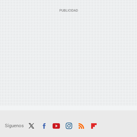
Síguenos
Twit
Fac
Yout
Inst
RSS
Flip