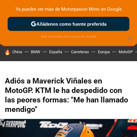
Ya puedes ver más de Motorpasion Moto en Google
ZONA DE PRUEBAS
DEPORTIVAS
MOTOS ELÉCTRICAS
Añádenos como fuente preferida
Solo necesitas una cuenta de Google
×
HOY SE HABLA DE
China
BMW
España
Carreteras
Europa
MotoGP
Adiós a Maverick Viñales en
MotoGP. KTM le ha despedido con
las peores formas: "Me han llamado
mendigo"