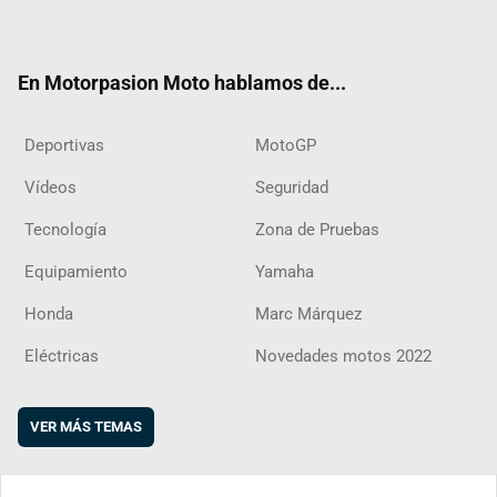
ter
ebo
ube
agra
boar
ok
m
d
En Motorpasion Moto hablamos de...
Deportivas
MotoGP
Vídeos
Seguridad
Tecnología
Zona de Pruebas
Equipamiento
Yamaha
Honda
Marc Márquez
Eléctricas
Novedades motos 2022
VER MÁS TEMAS