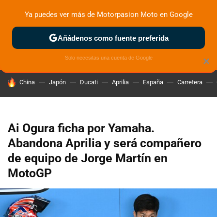
Ya puedes ver más de Motorpasion Moto en Google
ZONA DE PRUEBAS
DEPORTIVAS
MOTOS ELÉCTRICAS
Añádenos como fuente preferida
Solo necesitas una cuenta de Google
×
HOY SE HABLA DE
China
Japón
Ducati
Aprilia
España
Carretera
Ai Ogura ficha por Yamaha.
Abandona Aprilia y será compañero
de equipo de Jorge Martín en
MotoGP