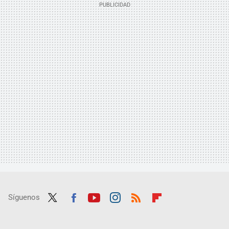
Síguenos
Twit
Fac
Yout
Inst
RSS
Flip
ter
ebo
ube
agra
boar