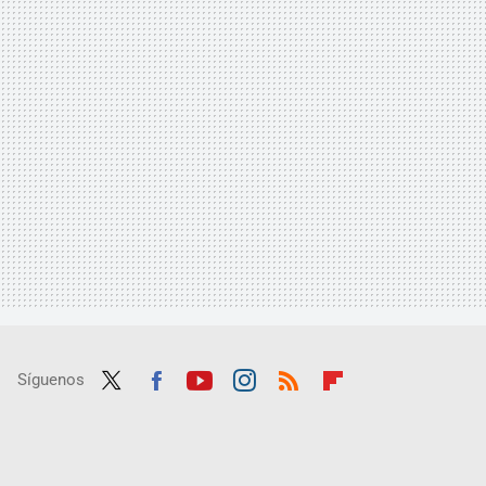
Síguenos
Twit
Fac
Yout
Inst
RSS
Flip
ter
ebo
ube
agra
boar
ok
m
d