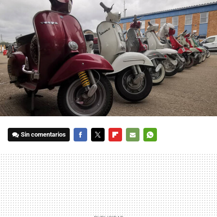
Sin comentarios
FACEBOOK
TWITTER
FLIPBOARD
E-
WHATSAPP
MAIL