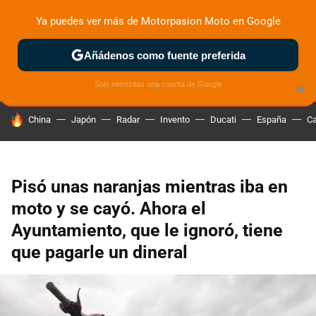
Ya puedes ver más de Motorpasion Moto en Google
ZONA DE PRUEBAS
DEPORTIVAS
MOTOS ELÉCTRICAS
Añádenos como fuente preferida
Solo necesitas una cuenta de Google
×
HOY SE HABLA DE
China
Japón
Radar
Invento
Ducati
España
Ca
Pisó unas naranjas mientras iba en
moto y se cayó. Ahora el
Ayuntamiento, que le ignoró, tiene
que pagarle un dineral