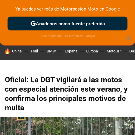
Ya puedes ver más de Motorpasion Moto en Google
ZONA DE PRUEBAS
DEPORTIVAS
MOTOS ELÉCTRICAS
Añádenos como fuente preferida
Solo necesitas una cuenta de Google
×
HOY SE HABLA DE
China
Trail
BMW
España
Europa
MotoGP
Gas
Oficial: La DGT vigilará a las motos
con especial atención este verano, y
confirma los principales motivos de
multa