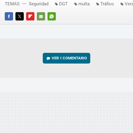
TEMAS
Seguridad
DGT
multa
Tráfico
Ver
FACEBOOK
TWITTER
FLIPBOARD
E-
WHATSAPP
MAIL
VER
1 COMENTARIO