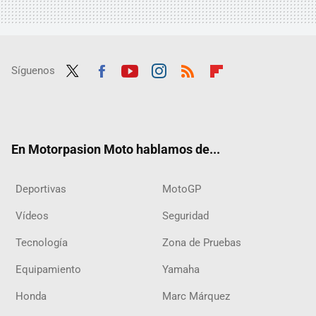
Síguenos
Twit
Fac
Yout
Inst
RSS
Flip
ter
ebo
ube
agra
boar
ok
m
d
En Motorpasion Moto hablamos de...
Deportivas
MotoGP
Vídeos
Seguridad
Tecnología
Zona de Pruebas
Equipamiento
Yamaha
Honda
Marc Márquez