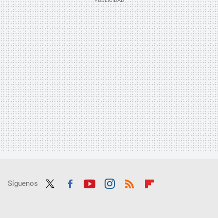
Síguenos
Twit
Fac
Yout
Inst
RSS
Flip
ter
ebo
ube
agra
boar