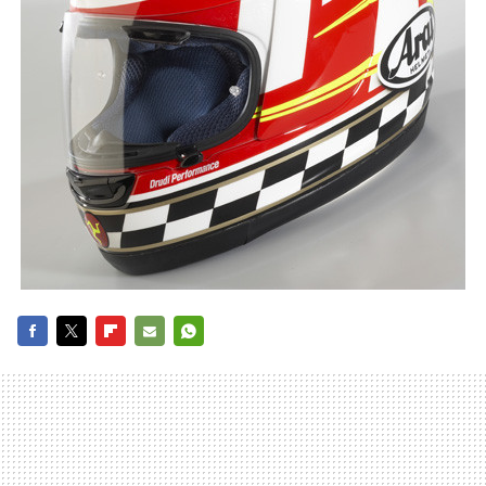
FACEBOOK
TWITTER
FLIPBOARD
E-
WHATSAPP
MAIL