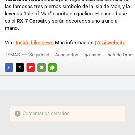
las famosas tres piernas símbolo de la isla de Man, y la
leyenda "Isle of Man" escrita en gaélico. El casco base
es el
RX-7 Corsair
, y serán decorados uno a uno a
mano.
Vía |
Inside bike news
Mas información |
Arai website
TEMAS
Seguridad
Accesorios
casco
Aldo Drudi
FACEBOOK
TWITTER
FLIPBOARD
E-
WHATSAPP
MAIL
Comentarios cerrados