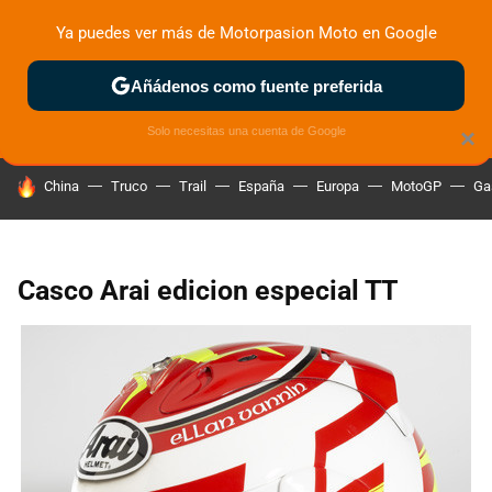
Ya puedes ver más de Motorpasion Moto en Google
ZONA DE PRUEBAS
DEPORTIVAS
MOTOS ELÉCTRICAS
Añádenos como fuente preferida
Solo necesitas una cuenta de Google
×
HOY SE HABLA DE
China
Truco
Trail
España
Europa
MotoGP
Ga
Casco Arai edicion especial TT