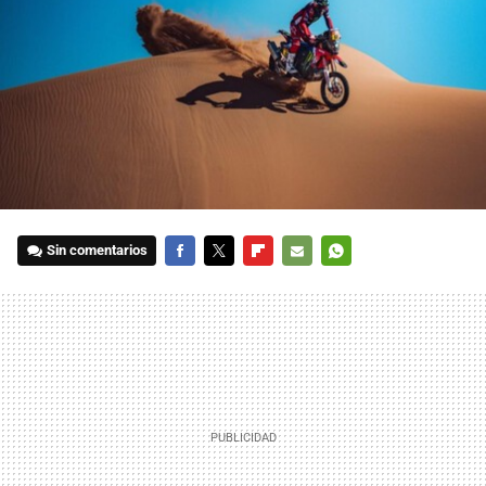
Sin comentarios
FACEBOOK
TWITTER
FLIPBOARD
E-
WHATSAPP
MAIL