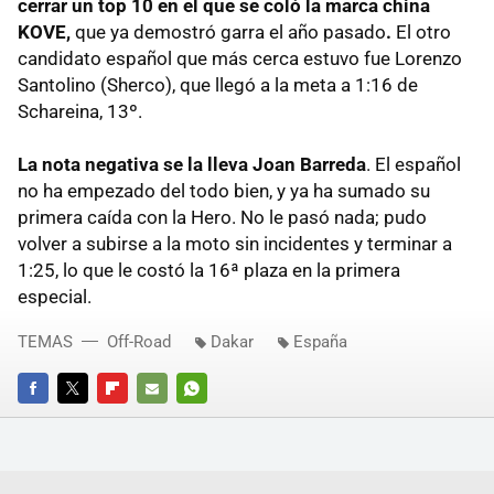
cerrar un top 10 en el que se coló la marca china
KOVE,
que ya demostró garra el año pasado
.
El otro
candidato español que más cerca estuvo fue Lorenzo
Santolino (Sherco), que llegó a la meta a 1:16 de
Schareina, 13º.
La nota negativa se la lleva Joan Barreda
. El español
no ha empezado del todo bien, y ya ha sumado su
primera caída con la Hero. No le pasó nada; pudo
volver a subirse a la moto sin incidentes y terminar a
1:25, lo que le costó la 16ª plaza en la primera
especial.
TEMAS
Off-Road
Dakar
España
FACEBOOK
TWITTER
FLIPBOARD
E-
WHATSAPP
MAIL