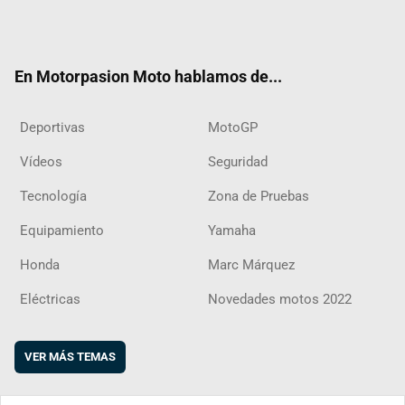
Twit
Fac
Yout
Inst
RSS
Flip
ter
ebo
ube
agra
boar
ok
m
d
En Motorpasion Moto hablamos de...
Deportivas
MotoGP
Vídeos
Seguridad
Tecnología
Zona de Pruebas
Equipamiento
Yamaha
Honda
Marc Márquez
Eléctricas
Novedades motos 2022
VER MÁS TEMAS