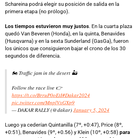
Schareina podrá elegir su posición de salida en la
primera etapa (no prólogo).
Los tiempos estuvieron muy justos
. En la cuarta plaza
quedó Van Beveren (Honda), en la quinta, Benavides
(Husqvarna) y en la sexta Sunderland (GasGa), fueron
los únicos que consiguieron bajar el crono de los 30
segundos de diferencia.
🏍️ Traffic jam in the desert 🏜️
Follow the race live 👉
https://t.co/BrruP0oEtI
#Dakar2024
pic.twitter.com/MnplVxGXp9
— DAKAR RALLY (@dakar)
January 5, 2024
Luego ya cederían Quintanilla (7º, +0:47), Price (8º,
+0:51), Benavides (9º, +0.56) y Klein (10º, +0:58)
para