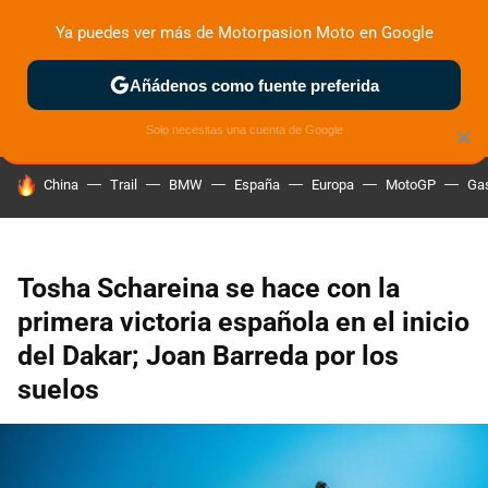
Ya puedes ver más de Motorpasion Moto en Google
ZONA DE PRUEBAS
DEPORTIVAS
MOTOS ELÉCTRICAS
Añádenos como fuente preferida
Solo necesitas una cuenta de Google
×
HOY SE HABLA DE
China
Trail
BMW
España
Europa
MotoGP
Gas
Tosha Schareina se hace con la
primera victoria española en el inicio
del Dakar; Joan Barreda por los
suelos