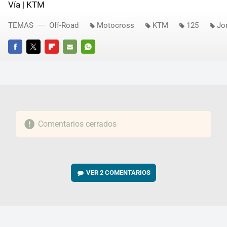
Vía | KTM
TEMAS
Off-Road
Motocross
KTM
125
Jo
FACEBOOK
TWITTER
FLIPBOARD
E-
WHATSAPP
MAIL
Comentarios cerrados
VER
2 COMENTARIOS