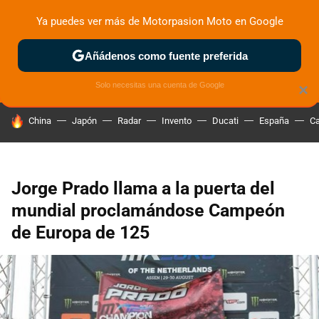
Ya puedes ver más de Motorpasion Moto en Google
ZONA DE PRUEBAS
DEPORTIVAS
MOTOS ELÉCTRICAS
Añádenos como fuente preferida
Solo necesitas una cuenta de Google
×
HOY SE HABLA DE
China
Japón
Radar
Invento
Ducati
España
Ca
Jorge Prado llama a la puerta del
mundial proclamándose Campeón
de Europa de 125