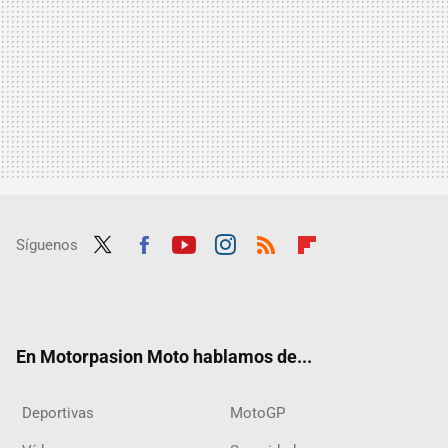
Síguenos
Twit
Fac
Yout
Inst
RSS
Flip
ter
ebo
ube
agra
boar
ok
m
d
En Motorpasion Moto hablamos de...
Deportivas
MotoGP