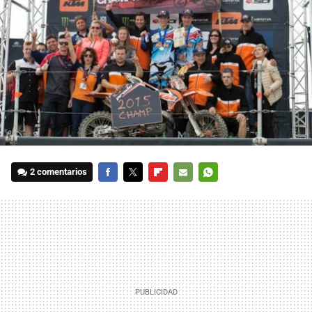
2 comentarios
FACEBOOK
TWITTER
FLIPBOARD
E-
WHATSAPP
MAIL