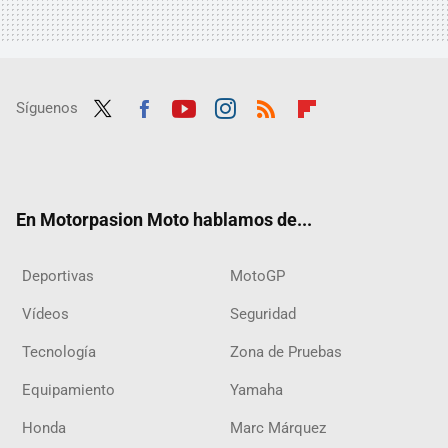
Síguenos
Twit
Fac
Yout
Inst
RSS
Flip
ter
ebo
ube
agra
boar
ok
m
d
En Motorpasion Moto hablamos de...
Deportivas
MotoGP
Vídeos
Seguridad
Tecnología
Zona de Pruebas
Equipamiento
Yamaha
Honda
Marc Márquez