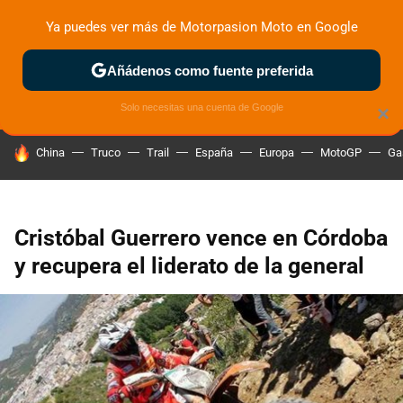
Ya puedes ver más de Motorpasion Moto en Google
ZONA DE PRUEBAS
DEPORTIVAS
MOTOS ELÉCTRICAS
Añádenos como fuente preferida
Solo necesitas una cuenta de Google
×
HOY SE HABLA DE
China
Truco
Trail
España
Europa
MotoGP
Ga
Cristóbal Guerrero vence en Córdoba
y recupera el liderato de la general