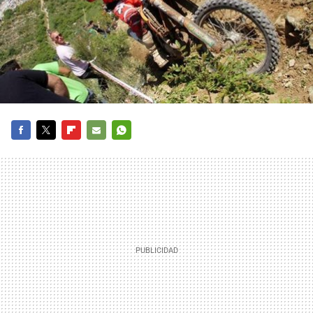
FACEBOOK
TWITTER
FLIPBOARD
E-
WHATSAPP
MAIL