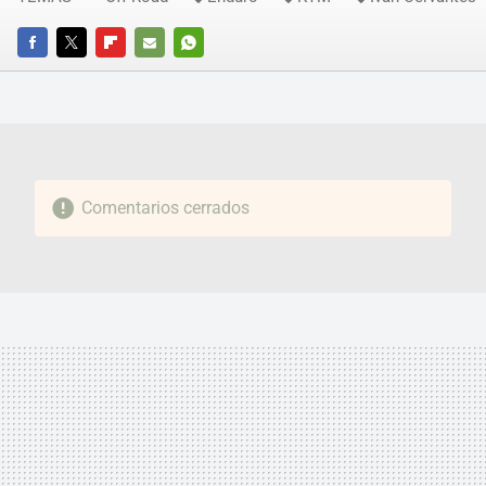
FACEBOOK
TWITTER
FLIPBOARD
E-
WHATSAPP
MAIL
Comentarios cerrados