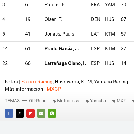
3
6
Paturel, B.
FRA
YAM
70
4
19
Olsen, T.
DEN
HUS
67
5
41
Jonass, Pauls
LAT
KTM
57
14
61
Prado Garcia, J.
ESP
KTM
27
22
66
Larrañaga Olano, I.
ESP
HUS
14
Fotos |
Suzuki Racing
, Husqvarna, KTM, Yamaha Racing
Más información |
MXGP
TEMAS
Off-Road
Motocross
Yamaha
MX2
FACEBOOK
TWITTER
FLIPBOARD
E-
WHATSAPP
MAIL