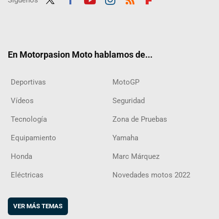
Twit
Fac
Yout
Inst
RSS
Flip
ter
ebo
ube
agra
boar
ok
m
d
En Motorpasion Moto hablamos de...
Deportivas
MotoGP
Vídeos
Seguridad
Tecnología
Zona de Pruebas
Equipamiento
Yamaha
Honda
Marc Márquez
Eléctricas
Novedades motos 2022
VER MÁS TEMAS