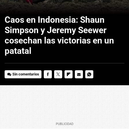
Caos en Indonesia: Shaun
Simpson y Jeremy Seewer
cosechan las victorias en un
patatal
Sin comentarios
FACEBOOK
TWITTER
FLIPBOARD
E-
WHATSAPP
MAIL