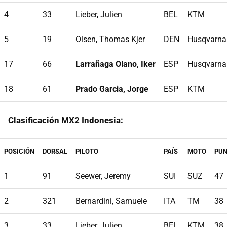
4
33
Lieber, Julien
BEL
KTM
5
19
Olsen, Thomas Kjer
DEN
Husqvarna
17
66
Larrañaga Olano, Iker
ESP
Husqvarna
18
61
Prado Garcia, Jorge
ESP
KTM
Clasificación MX2 Indonesia:
POSICIÓN
DORSAL
PILOTO
PAÍS
MOTO
PU
1
91
Seewer, Jeremy
SUI
SUZ
47
2
321
Bernardini, Samuele
ITA
TM
38
3
33
Lieber, Julien
BEL
KTM
38