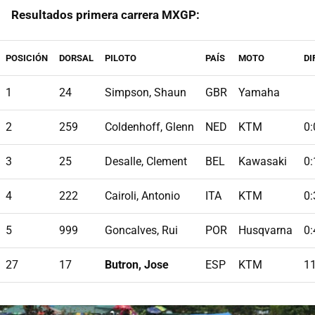
Resultados primera carrera MXGP:
POSICIÓN
DORSAL
PILOTO
PAÍS
MOTO
DI
1
24
Simpson, Shaun
GBR
Yamaha
2
259
Coldenhoff, Glenn
NED
KTM
0:
3
25
Desalle, Clement
BEL
Kawasaki
0:
4
222
Cairoli, Antonio
ITA
KTM
0:
5
999
Goncalves, Rui
POR
Husqvarna
0:
27
17
Butron, Jose
ESP
KTM
11