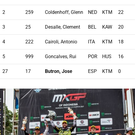
2
259
Coldenhoff, Glenn
NED
KTM
22
3
25
Desalle, Clement
BEL
KAW
20
4
222
Cairoli, Antonio
ITA
KTM
18
5
999
Goncalves, Rui
POR
HUS
16
27
17
Butron, Jose
ESP
KTM
0