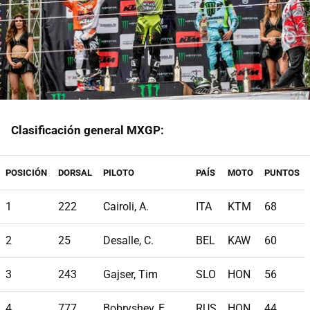
Clasificación general MXGP:
POSICIÓN
DORSAL
PILOTO
PAÍS
MOTO
PUNTOS
1
222
Cairoli, A.
ITA
KTM
68
2
25
Desalle, C.
BEL
KAW
60
3
243
Gajser, Tim
SLO
HON
56
4
777
Bobryshev, E.
RUS
HON
44