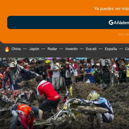
Ya puedes ver má
MENÚ
NUEVO
Añádeno
ZONA DE PRUEBAS
DEPORTIVAS
MOTOS ELÉCTRICAS
Solo ne
HOY SE HABLA DE
China
Japón
Radar
Invento
Ducati
España
Ca