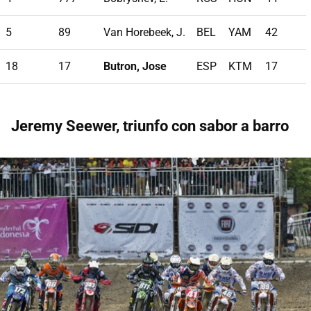
5
89
Van Horebeek, J.
BEL
YAM
42
18
17
Butron, Jose
ESP
KTM
17
Jeremy Seewer, triunfo con sabor a barro