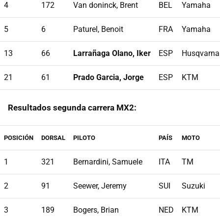
4
172
Van doninck, Brent
BEL
Yamaha
5
6
Paturel, Benoit
FRA
Yamaha
13
66
Larrañaga Olano, Iker
ESP
Husqvarna
21
61
Prado Garcia, Jorge
ESP
KTM
Resultados segunda carrera MX2:
POSICIÓN
DORSAL
PILOTO
PAÍS
MOTO
1
321
Bernardini, Samuele
ITA
TM
2
91
Seewer, Jeremy
SUI
Suzuki
3
189
Bogers, Brian
NED
KTM