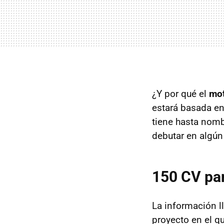
¿Y por qué el
mot
estará basada en 
tiene hasta nomb
debutar en algún
150 CV par
La información l
proyecto en el q