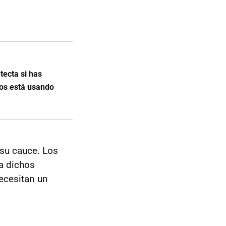
tecta si has
los está usando
 su cauce. Los
a dichos
ecesitan un