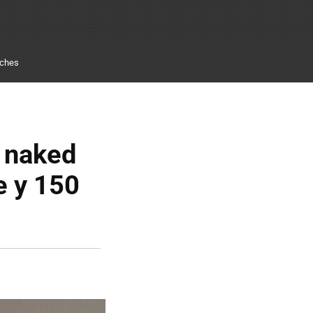
ches
a naked
e y 150