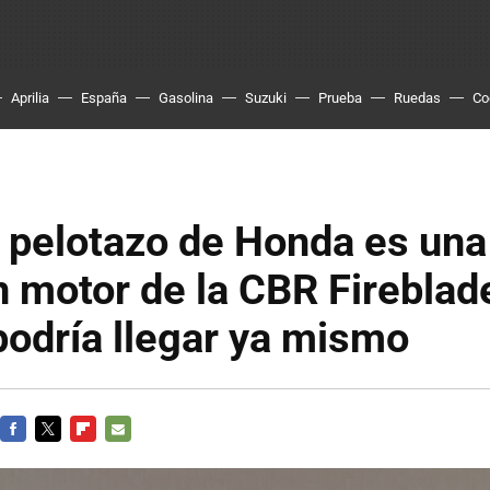
Aprilia
España
Gasolina
Suzuki
Prueba
Ruedas
Co
 pelotazo de Honda es un
n motor de la CBR Fireblad
odría llegar ya mismo
FACEBOOK
TWITTER
FLIPBOARD
E-
MAIL