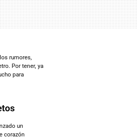
los rumores,
ro. Por tener, ya
ucho para
etos
anzado un
de corazón