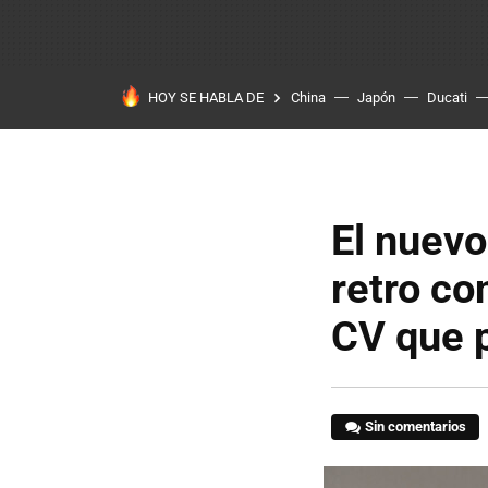
HOY SE HABLA DE
China
Japón
Ducati
El nuevo
retro co
CV que p
Sin comentarios