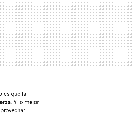
o es que la
uerza
. Y lo mejor
 aprovechar