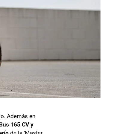
do. Además en
Sus 165 CV y
erío
de la 'Master