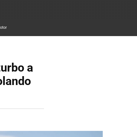
otor
turbo a
olando