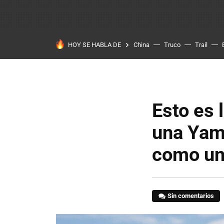
HOY SE HABLA DE
China
Truco
Trail
Esto es 
una Yam
como u
Sin comentarios