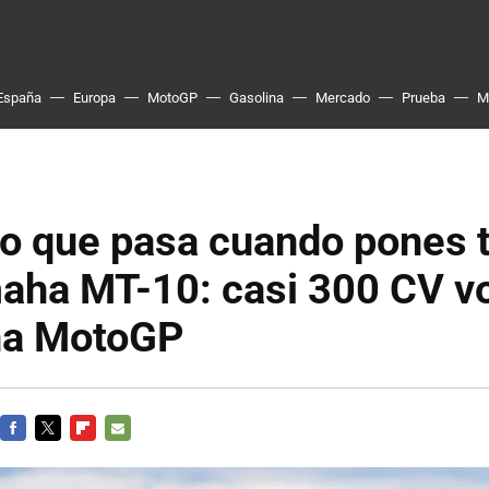
España
Europa
MotoGP
Gasolina
Mercado
Prueba
M
lo que pasa cuando pones 
aha MT-10: casi 300 CV v
na MotoGP
FACEBOOK
TWITTER
FLIPBOARD
E-
MAIL