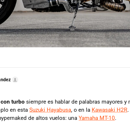
ández
con turbo
siempre es hablar de palabras mayores y 
plo en esta
Suzuki Hayabusa
, o en la
Kawasaki H2R
.
hypernaked de altos vuelos: una
Yamaha MT-10
.