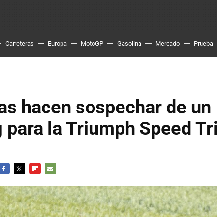
Carreteras
Europa
MotoGP
Gasolina
Mercado
Prueba
as hacen sospechar de un
g para la Triumph Speed Tr
FACEBOOK
TWITTER
FLIPBOARD
E-
MAIL