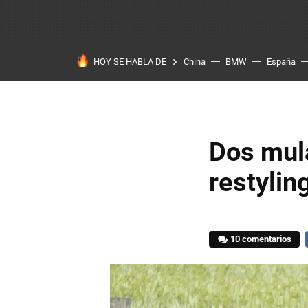
HOY SE HABLA DE
China
BMW
España
Dos mul
restylin
10 comentarios