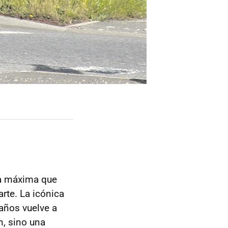
la máxima que
rte. La icónica
años vuelve a
n, sino una