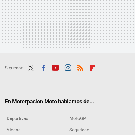
Síguenos
Twit
Fac
Yout
Inst
RSS
Flip
ter
ebo
ube
agra
boar
ok
m
d
En Motorpasion Moto hablamos de...
Deportivas
MotoGP
Vídeos
Seguridad