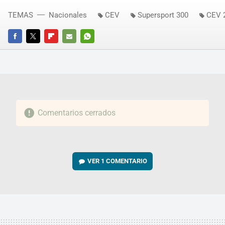
TEMAS
Nacionales
CEV
Supersport 300
CEV 
FACEBOOK
TWITTER
FLIPBOARD
E-
WHATSAPP
MAIL
Comentarios cerrados
VER
1 COMENTARIO