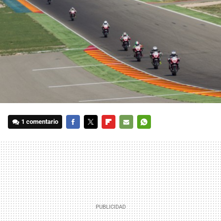
1 comentario
FACEBOOK
TWITTER
FLIPBOARD
E-
WHATSAPP
MAIL