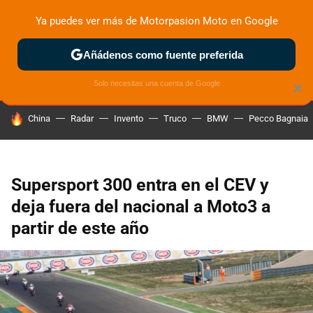
Ya puedes ver más de Motorpasion Moto en Google
ZONA DE PRUEBAS
DEPORTIVAS
MOTOS ELÉCTRICAS
Añádenos como fuente preferida
Solo necesitas una cuenta de Google
×
HOY SE HABLA DE
China
Radar
Invento
Truco
BMW
Pecco Bagnaia
Supersport 300 entra en el CEV y
deja fuera del nacional a Moto3 a
partir de este año