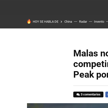
HOY SE HABLA DE
China
Radar
Invento
Malas no
competir
Peak por
3 comentarios
F