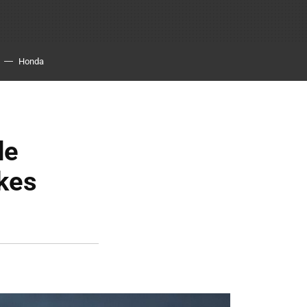
Honda
de
ikes