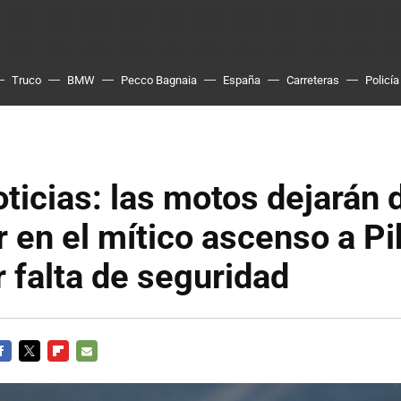
Truco
BMW
Pecco Bagnaia
España
Carreteras
Policía
ticias: las motos dejarán 
 en el mítico ascenso a P
 falta de seguridad
ACEBOOK
TWITTER
FLIPBOARD
E-
MAIL