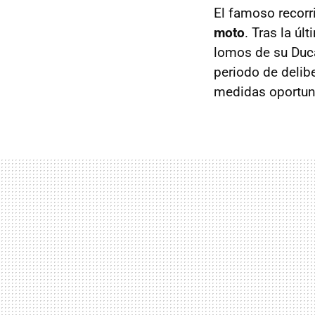
El famoso recorr
moto
. Tras la ú
lomos de su Duca
periodo de delib
medidas oportun