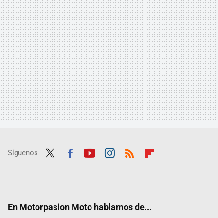
Síguenos
Twit
Fac
Yout
Inst
RSS
Flip
ter
ebo
ube
agra
boar
ok
m
d
En Motorpasion Moto hablamos de...