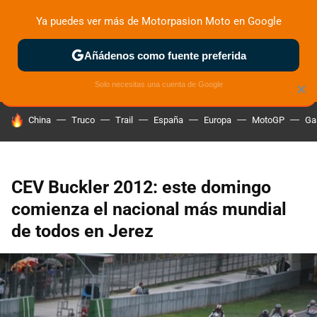
Ya puedes ver más de Motorpasion Moto en Google
ZONA DE PRUEBAS
DEPORTIVAS
MOTOS ELÉCTRICAS
Añádenos como fuente preferida
Solo necesitas una cuenta de Google
×
HOY SE HABLA DE
China
Truco
Trail
España
Europa
MotoGP
Ga
CEV Buckler 2012: este domingo
comienza el nacional más mundial
de todos en Jerez