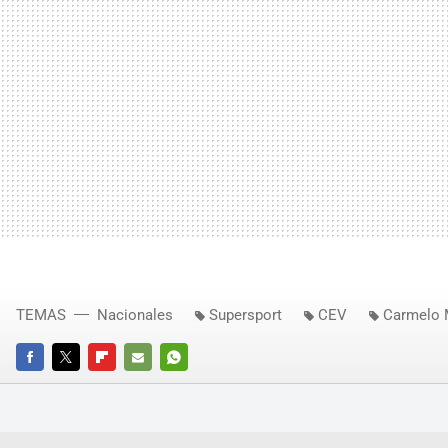
TEMAS
Nacionales
Supersport
CEV
Carmelo 
FACEBOOK
TWITTER
FLIPBOARD
E-
WHATSAPP
MAIL