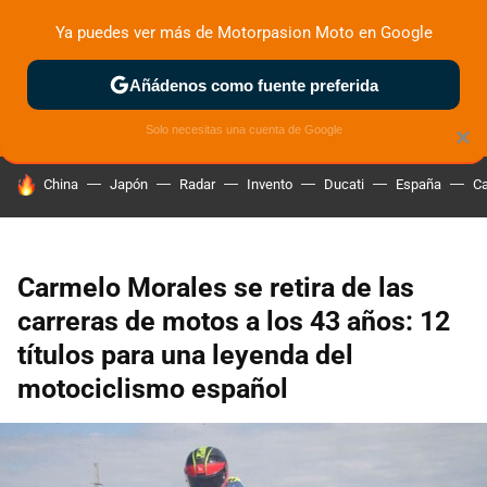
Ya puedes ver más de Motorpasion Moto en Google
ZONA DE PRUEBAS
DEPORTIVAS
MOTOS ELÉCTRICAS
Añádenos como fuente preferida
Solo necesitas una cuenta de Google
×
HOY SE HABLA DE
China
Japón
Radar
Invento
Ducati
España
Ca
Carmelo Morales se retira de las
carreras de motos a los 43 años: 12
títulos para una leyenda del
motociclismo español