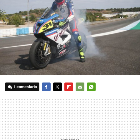
1 comentario
FACEBOOK
TWITTER
FLIPBOARD
E-
WHATSAPP
MAIL