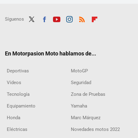
Síguenos
Twit
Fac
Yout
Inst
RSS
Flip
ter
ebo
ube
agra
boar
ok
m
d
En Motorpasion Moto hablamos de...
Deportivas
MotoGP
Vídeos
Seguridad
Tecnología
Zona de Pruebas
Equipamiento
Yamaha
Honda
Marc Márquez
Eléctricas
Novedades motos 2022