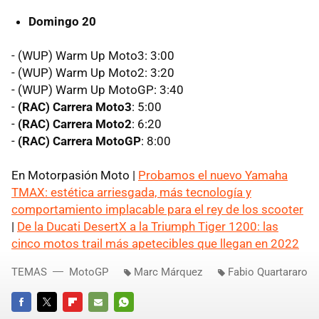
Domingo 20
- (WUP) Warm Up Moto3: 3:00
- (WUP) Warm Up Moto2: 3:20
- (WUP) Warm Up MotoGP: 3:40
-
(RAC) Carrera Moto3
: 5:00
-
(RAC) Carrera Moto2
: 6:20
-
(RAC) Carrera MotoGP
: 8:00
En Motorpasión Moto |
Probamos el nuevo Yamaha
TMAX: estética arriesgada, más tecnología y
comportamiento implacable para el rey de los scooter
|
De la Ducati DesertX a la Triumph Tiger 1200: las
cinco motos trail más apetecibles que llegan en 2022
TEMAS
MotoGP
Marc Márquez
Fabio Quartararo