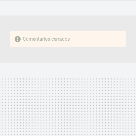
FACEBOOK
TWITTER
FLIPBOARD
E-
WHATSAPP
MAIL
Comentarios cerrados