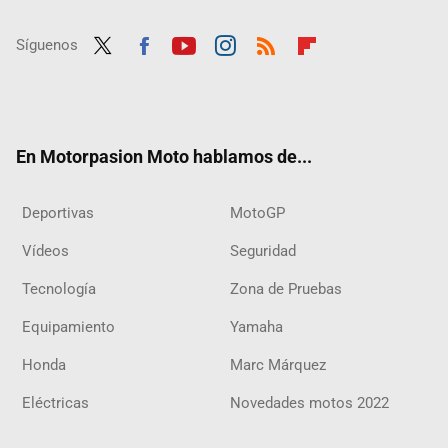
Síguenos
Twit
Fac
Yout
Inst
RSS
Flip
ter
ebo
ube
agra
boar
ok
m
d
En Motorpasion Moto hablamos de...
Deportivas
MotoGP
Vídeos
Seguridad
Tecnología
Zona de Pruebas
Equipamiento
Yamaha
Honda
Marc Márquez
Eléctricas
Novedades motos 2022