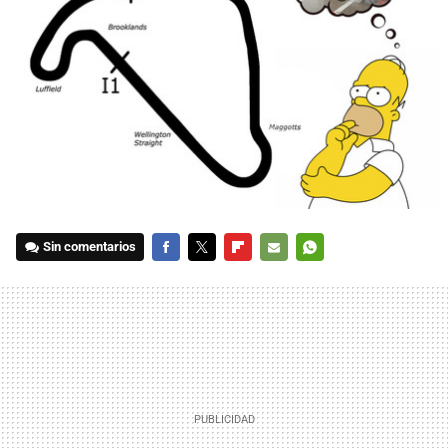
Sin comentarios
FACEBOOK
TWITTER
FLIPBOARD
E-
WHATSAPP
MAIL