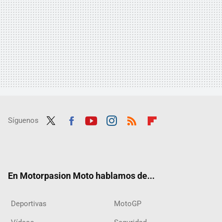
Síguenos
Twit
Fac
Yout
Inst
RSS
Flip
ter
ebo
ube
agra
boar
ok
m
d
En Motorpasion Moto hablamos de...
Deportivas
MotoGP