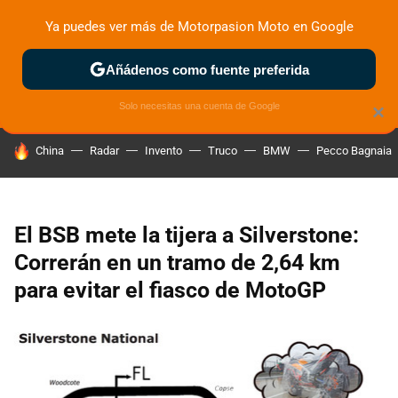
Ya puedes ver más de Motorpasion Moto en Google
ZONA DE PRUEBAS
DEPORTIVAS
MOTOS ELÉCTRICAS
Añádenos como fuente preferida
Solo necesitas una cuenta de Google
×
HOY SE HABLA DE
China
Radar
Invento
Truco
BMW
Pecco Bagnaia
El BSB mete la tijera a Silverstone:
Correrán en un tramo de 2,64 km
para evitar el fiasco de MotoGP