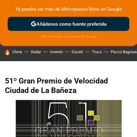
Ya puedes ver más de Motorpasion Moto en Google
ZONA DE PRUEBAS
DEPORTIVAS
MOTOS ELÉCTRICAS
Añádenos como fuente preferida
Solo necesitas una cuenta de Google
×
HOY SE HABLA DE
China
Radar
Invento
Ducati
Truco
Pecco Bagnaia
51º Gran Premio de Velocidad
Ciudad de La Bañeza