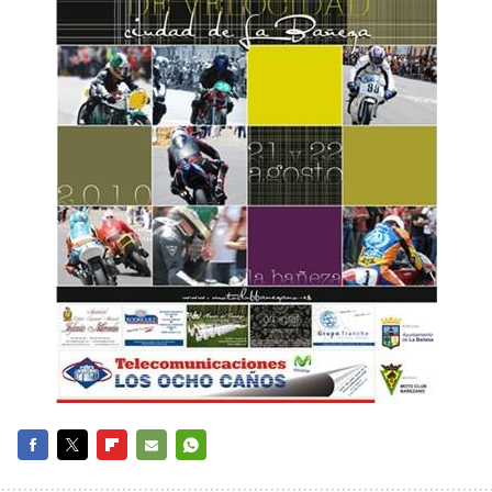
FACEBOOK
TWITTER
FLIPBOARD
E-
WHATSAPP