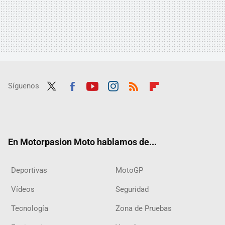
Síguenos
Twit
Fac
Yout
Inst
RSS
Flip
ter
ebo
ube
agra
boar
ok
m
d
En Motorpasion Moto hablamos de...
Deportivas
MotoGP
Vídeos
Seguridad
Tecnología
Zona de Pruebas