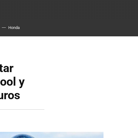
Honda
tar
ool y
uros