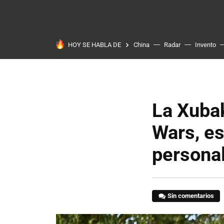
HOY SE HABLA DE
China
Radar
Invento
La Xubak
Wars, es
personal
Sin comentarios