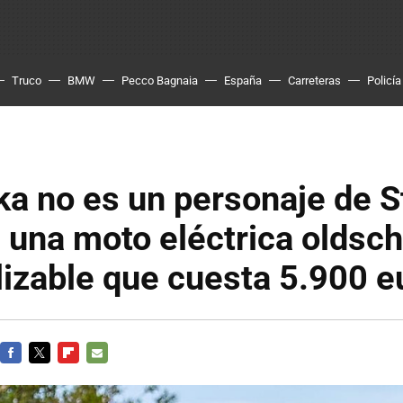
Truco
BMW
Pecco Bagnaia
España
Carreteras
Policía
a no es un personaje de S
 una moto eléctrica oldsch
izable que cuesta 5.900 e
FACEBOOK
TWITTER
FLIPBOARD
E-
MAIL