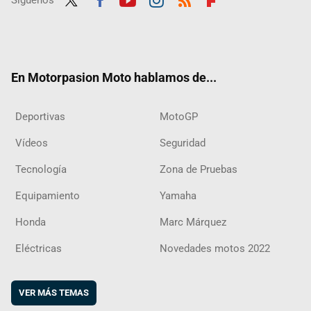
Síguenos
Twit
Fac
Yout
Inst
RSS
Flip
ter
ebo
ube
agra
boar
ok
m
d
En Motorpasion Moto hablamos de...
Deportivas
MotoGP
Vídeos
Seguridad
Tecnología
Zona de Pruebas
Equipamiento
Yamaha
Honda
Marc Márquez
Eléctricas
Novedades motos 2022
VER MÁS TEMAS