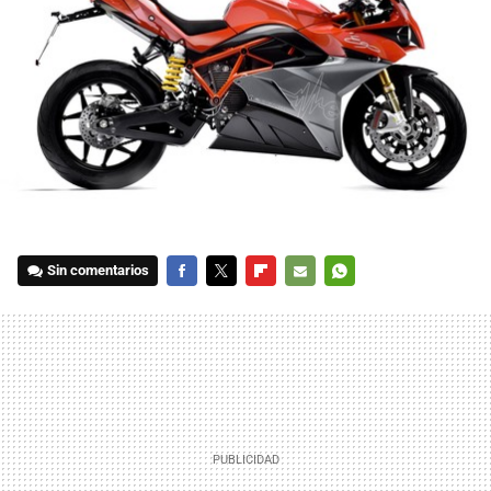
Sin comentarios
FACEBOOK
TWITTER
FLIPBOARD
E-
WHATSAPP
MAIL