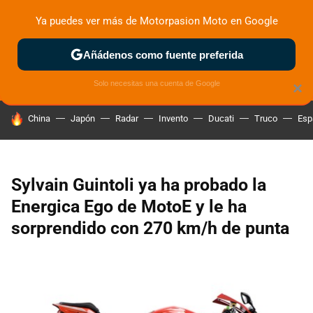
Ya puedes ver más de Motorpasion Moto en Google
ZONA DE PRUEBAS
DEPORTIVAS
MOTOS ELÉCTRICAS
Añádenos como fuente preferida
Solo necesitas una cuenta de Google
×
HOY SE HABLA DE
China
Japón
Radar
Invento
Ducati
Truco
Esp
Sylvain Guintoli ya ha probado la
Energica Ego de MotoE y le ha
sorprendido con 270 km/h de punta