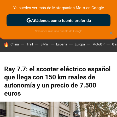
Ya puedes ver más de Motorpasion Moto en Google
MENÚ
NUEVO
Añádenos como fuente preferida
ZONA DE PRUEBAS
DEPORTIVAS
MOTOS ELÉCTRICAS
Solo necesitas una cuenta de Google
×
HOY SE HABLA DE
China
Trail
BMW
España
Europa
MotoGP
Gas
Ray 7.7: el scooter eléctrico español
que llega con 150 km reales de
autonomía y un precio de 7.500
euros