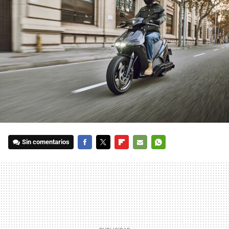
Sin comentarios
FACEBOOK
TWITTER
FLIPBOARD
E-
WHATSAPP
MAIL