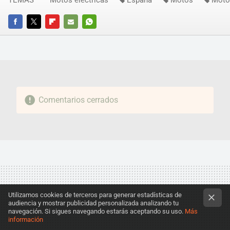
FACEBOOK
TWITTER
FLIPBOARD
E-
WHATSAPP
MAIL
Comentarios cerrados
Utilizamos cookies de terceros para generar estadísticas de
audiencia y mostrar publicidad personalizada analizando tu
navegación. Si sigues navegando estarás aceptando su uso.
Más
información