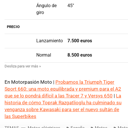
Ángulo de
45"
giro
PRECIO
Lanzamiento
7.500 euros
Normal
8.500 euros
En Motorpasión Moto |
Probamos la Triumph Tiger
Sport 660: una moto equilibrada y premium para el A2
que se lo pondrá difícil a las Tracer 7 y Versys 650
|
La
historia de cómo Toprak Razgatlioglu ha culminado su
venganza sobre Kawasaki para ser el nuevo sultán de
las Superbikes
TEMAS
Motos eléctricas
España
Motos
Moto