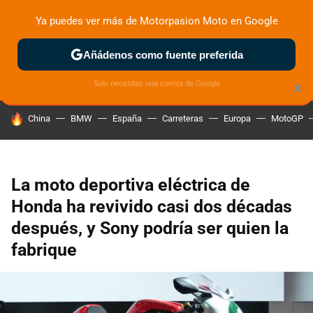
Ya puedes ver más de Motorpasion Moto en Google
ZONA DE PRUEBAS
DEPORTIVAS
MOTOS ELÉCTRICAS
Añádenos como fuente preferida
Solo necesitas una cuenta de Google
×
HOY SE HABLA DE
China
BMW
España
Carreteras
Europa
MotoGP
La moto deportiva eléctrica de
Honda ha revivido casi dos décadas
después, y Sony podría ser quien la
fabrique