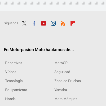
Síguenos
Twit
Fac
Yout
Inst
RSS
Flip
ter
ebo
ube
agra
boar
ok
m
d
En Motorpasion Moto hablamos de...
Deportivas
MotoGP
Vídeos
Seguridad
Tecnología
Zona de Pruebas
Equipamiento
Yamaha
Honda
Marc Márquez