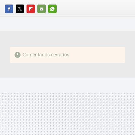
FACEBOOK
TWITTER
FLIPBOARD
E-
WHATSAPP
MAIL
Comentarios cerrados