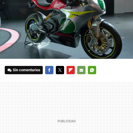
Sin comentarios
FACEBOOK
TWITTER
FLIPBOARD
E-
WHATSAPP
MAIL