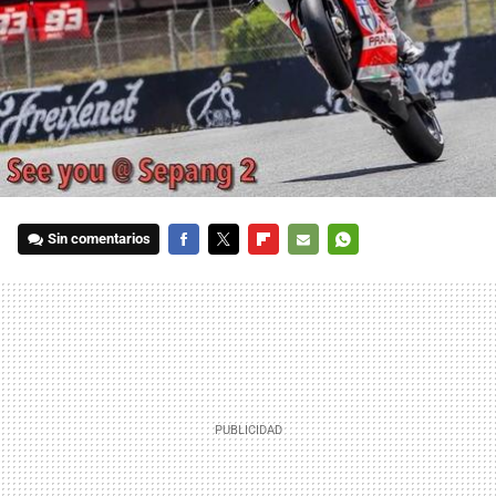
Sin comentarios
FACEBOOK
TWITTER
FLIPBOARD
E-
WHATSAPP
MAIL