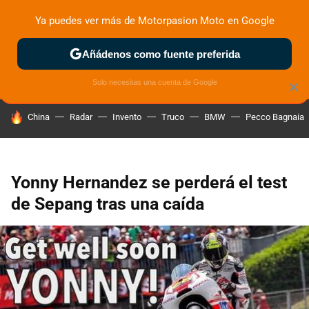
Ya puedes ver más de Motorpasion Moto en Google
ZONA DE PRUEBAS
DEPORTIVAS
MOTOS ELÉCTRICAS
Añádenos como fuente preferida
Solo necesitas una cuenta de Google
×
HOY SE HABLA DE
China
Radar
Invento
Truco
BMW
Pecco Bagnaia
Yonny Hernandez se perderá el test
de Sepang tras una caída