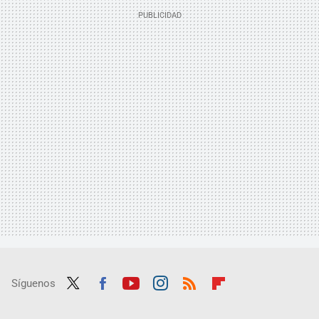
Síguenos
Twit
Fac
Yout
Inst
RSS
Flip