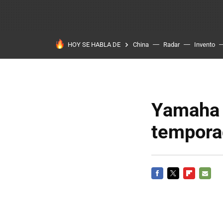
HOY SE HABLA DE
China
Radar
Invento
Yamaha Y
tempora
FACEBOOK
TWITTER
FLIPBOARD
E-
MAIL