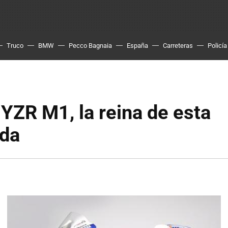
Truco
BMW
Pecco Bagnaia
España
Carreteras
Policía
ZR M1, la reina de esta
da