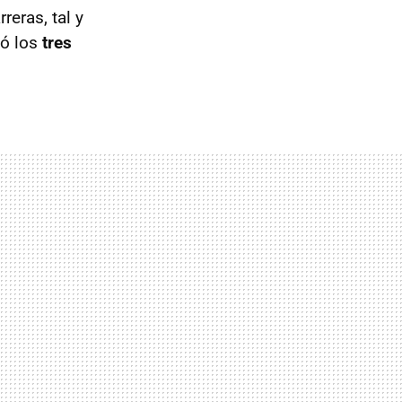
reras, tal y
pó los
tres