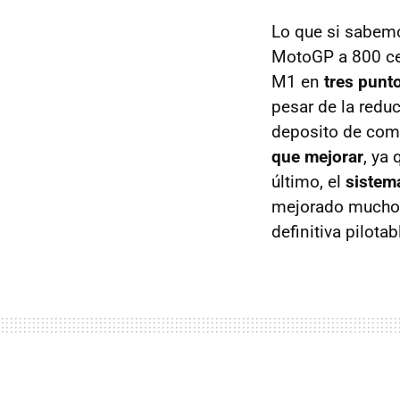
Lo que si sabemo
MotoGP a 800 cen
M1 en
tres punt
pesar de la redu
deposito de comb
que mejorar
, ya
último, el
sistem
mejorado mucho, 
definitiva pilotab