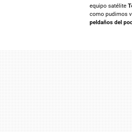
equipo satélite
T
como pudimos ve
peldaños del po