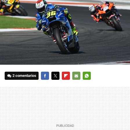
2 comentarios
FACEBOOK
TWITTER
FLIPBOARD
E-
WHATSAPP
MAIL