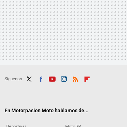
Síguenos
Twit
Fac
Yout
Inst
RSS
Flip
ter
ebo
ube
agra
boar
ok
m
d
En Motorpasion Moto hablamos de...
Deportivas
MotoGP