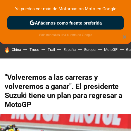
Ya puedes ver más de Motorpasion Moto en Google
ZONA DE PRUEBAS
DEPORTIVAS
MOTOS ELÉCTRICAS
Añádenos como fuente preferida
Solo necesitas una cuenta de Google
×
HOY SE HABLA DE
China
Truco
Trail
España
Europa
MotoGP
Ga
"Volveremos a las carreras y
volveremos a ganar". El presidente
Suzuki tiene un plan para regresar a
MotoGP