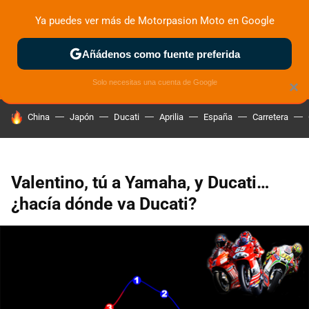
Ya puedes ver más de Motorpasion Moto en Google
ZONA DE PRUEBAS
DEPORTIVAS
MOTOS ELÉCTRICAS
Añádenos como fuente preferida
Solo necesitas una cuenta de Google
×
HOY SE HABLA DE
China
Japón
Ducati
Aprilia
España
Carretera
Valentino, tú a Yamaha, y Ducati…
¿hacía dónde va Ducati?