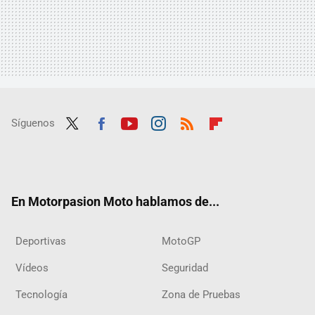
Síguenos
Twit
Fac
Yout
Inst
RSS
Flip
ter
ebo
ube
agra
boar
ok
m
d
En Motorpasion Moto hablamos de...
Deportivas
MotoGP
Vídeos
Seguridad
Tecnología
Zona de Pruebas