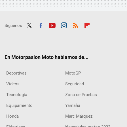
Síguenos
Twit
Fac
Yout
Inst
RSS
Flip
ter
ebo
ube
agra
boar
ok
m
d
En Motorpasion Moto hablamos de...
Deportivas
MotoGP
Vídeos
Seguridad
Tecnología
Zona de Pruebas
Equipamiento
Yamaha
Honda
Marc Márquez
Eléctricas
Novedades motos 2022