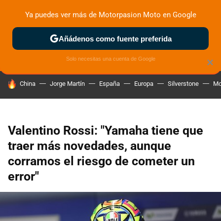
Ya puedes ver más de Motorpasion Moto en Google
ZONA DE PRUEBAS
DEPORTIVAS
MOTOS ELÉCTRICAS
Añádenos como fuente preferida
Solo necesitas una cuenta de Google
×
HOY SE HABLA DE
China
Jorge Martín
España
Europa
Silverstone
Mo
Valentino Rossi: "Yamaha tiene que
traer más novedades, aunque
corramos el riesgo de cometer un
error"