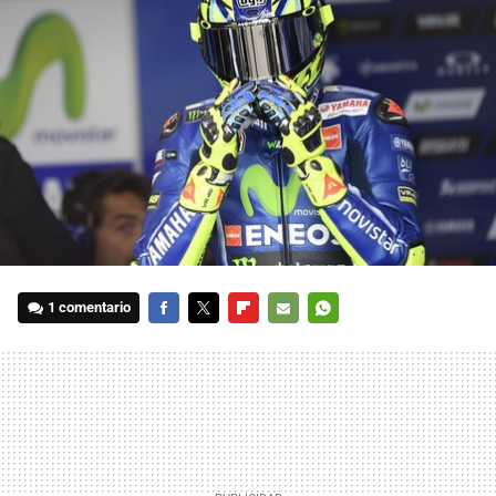
1 comentario
FACEBOOK
TWITTER
FLIPBOARD
E-
WHATSAPP
MAIL