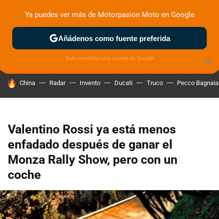
Ya puedes ver más de Motorpasion Moto en Google
ZONA DE PRUEBAS
DEPORTIVAS
MOTOS ELÉCTRICAS
Añádenos como fuente preferida
Solo necesitas una cuenta de Google
×
HOY SE HABLA DE
China
Radar
Invento
Ducati
Truco
Pecco Bagnaia
Valentino Rossi ya está menos
enfadado después de ganar el
Monza Rally Show, pero con un
coche