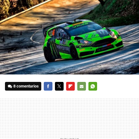
8 comentarios
FACEBOOK
TWITTER
FLIPBOARD
E-
WHATSAPP
MAIL