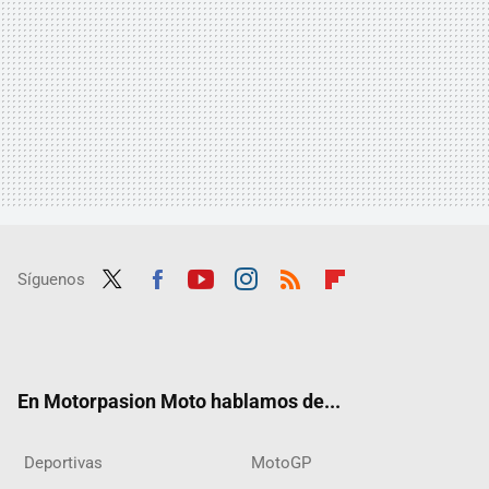
Síguenos
Twit
Fac
Yout
Inst
RSS
Flip
ter
ebo
ube
agra
boar
ok
m
d
En Motorpasion Moto hablamos de...
Deportivas
MotoGP