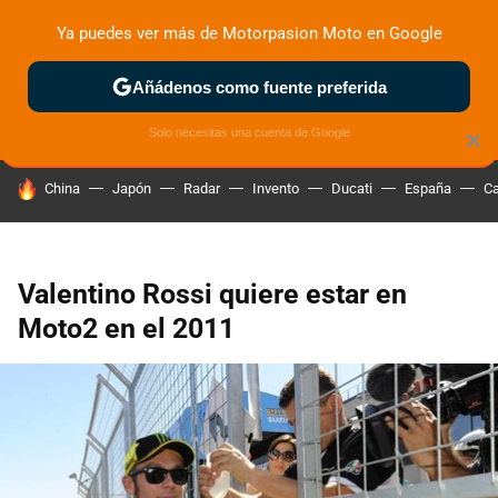
Ya puedes ver más de Motorpasion Moto en Google
ZONA DE PRUEBAS
DEPORTIVAS
MOTOS ELÉCTRICAS
Añádenos como fuente preferida
Solo necesitas una cuenta de Google
×
HOY SE HABLA DE
China
Japón
Radar
Invento
Ducati
España
Ca
Valentino Rossi quiere estar en
Moto2 en el 2011