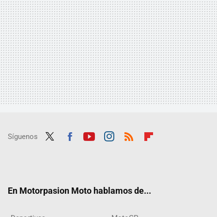
Síguenos
Twit
Fac
Yout
Inst
RSS
Flip
ter
ebo
ube
agra
boar
ok
m
d
En Motorpasion Moto hablamos de...