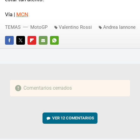
Vía |
MCN
TEMAS
MotoGP
Valentino Rossi
Andrea Iannone
FACEBOOK
TWITTER
FLIPBOARD
E-
WHATSAPP
MAIL
Comentarios cerrados
VER
12 COMENTARIOS