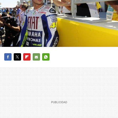
FACEBOOK
TWITTER
FLIPBOARD
E-
WHATSAPP
MAIL