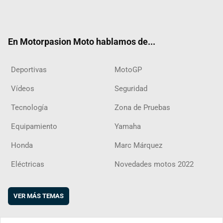
Twit
Fac
Yout
Inst
RSS
Flip
ter
ebo
ube
agra
boar
ok
m
d
En Motorpasion Moto hablamos de...
Deportivas
MotoGP
Vídeos
Seguridad
Tecnología
Zona de Pruebas
Equipamiento
Yamaha
Honda
Marc Márquez
Eléctricas
Novedades motos 2022
VER MÁS TEMAS