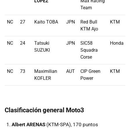
LOPEZ
Max Racing
Team
NC
27
Kaito TOBA
JPN
Red Bull
KTM
KTM Ajo
NC
24
Tatsuki
JPN
SIC58
Honda
SUZUKI
Squadra
Corse
NC
73
Maximilian
AUT
CIP Green
KTM
KOFLER
Power
Clasificación general Moto3
Albert ARENAS
(KTM-SPA), 170 puntos