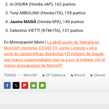
Ai OGURA (Honda-JAP), 162 puntos
Tony ARBOLINO (Honda-ITA), 159 puntos
Jaume MASIÀ
(Honda-SPA), 140 puntos
Celestino VIETTI (KTM-ITA), 137 puntos
En Motorpasión Moto |
La abdicación de Yamaha en
MotoGP: motores, COVID-19, Jorge Lorenzo y otra
serie de catastróficas desdichas
|
El milagro de Suzuki:
una marca cazamundiales que va a por el triplete con el
menor presupuesto de MotoGP
TEMAS
MotoGP
GP Valencia
Moto3
Cheste
FACEBOOK
TWITTER
FLIPBOARD
E-
WHATSAPP
MAIL