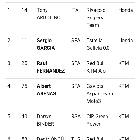
1
14
Tony
ITA
Rivacold
Honda
ARBOLINO
Snipers
Team
2
11
Sergio
SPA
Estrella
Honda
GARCIA
Galicia 0,0
3
25
Raul
SPA
Red Bull
KTM
FERNANDEZ
KTM Ajo
4
75
Albert
SPA
Gaviota
KTM
ARENAS
Aspar Team
Moto3
5
40
Darryn
RSA
CIP Green
KTM
BINDER
Power
6
53
Deniz ÖNCÜ
TUR
Red Bull
KTM