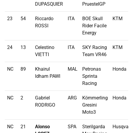
DUPASQUIER
PruestelGP
23
54
Riccardo
ITA
BOE Skull
KTM
ROSSI
Rider Facile
Energy
24
13
Celestino
ITA
SKY Racing
KTM
VIETTI
Team VR46
NC
89
Khairul
MAL
Petronas
Honda
Idham PAWI
Sprinta
Racing
NC
2
Gabriel
ARG
Kömmerling
Honda
RODRIGO
Gresini
Moto3
NC
21
Alonso
SPA
Sterilgarda
Husqvarn