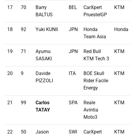
17
70
Barry
BEL
CarXpert
KTM
BALTUS
PruestelGP
18
92
Yuki KUNII
JPN
Honda
Honda
Team Asia
19
71
Ayumu
JPN
Red Bull
KTM
SASAKI
KTM Tech 3
20
9
Davide
ITA
BOE Skull
KTM
PIZZOLI
Rider Facile
Energy
21
99
Carlos
SPA
Reale
KTM
TATAY
Avintia
Moto3
22
50
Jason
SWI
CarXpert
KTM