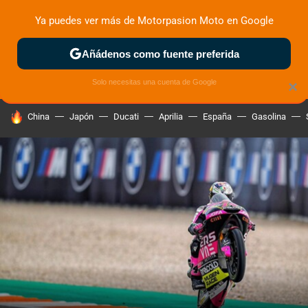
Ya puedes ver más de Motorpasion Moto en Google
ZONA DE PRUEBAS
DEPORTIVAS
MOTOS ELÉCTRICAS
Añádenos como fuente preferida
Solo necesitas una cuenta de Google
×
HOY SE HABLA DE
China
Japón
Ducati
Aprilia
España
Gasolina