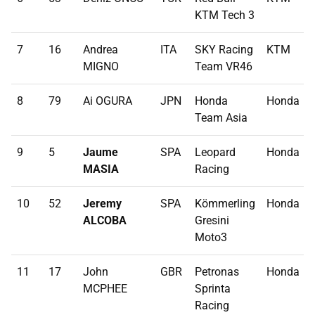
KTM Tech 3
7
16
Andrea
ITA
SKY Racing
KTM
MIGNO
Team VR46
8
79
Ai OGURA
JPN
Honda
Honda
Team Asia
9
5
Jaume
SPA
Leopard
Honda
MASIA
Racing
10
52
Jeremy
SPA
Kömmerling
Honda
ALCOBA
Gresini
Moto3
11
17
John
GBR
Petronas
Honda
MCPHEE
Sprinta
Racing