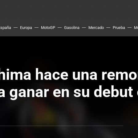
España
Europa
MotoGP
Gasolina
Mercado
Prueba
M
hima hace una remon
a ganar en su debut