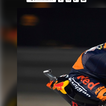
FACEBOOK
TWITTER
FLIPBOARD
E-
MAIL