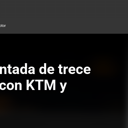
otor
tada de trece
 con KTM y