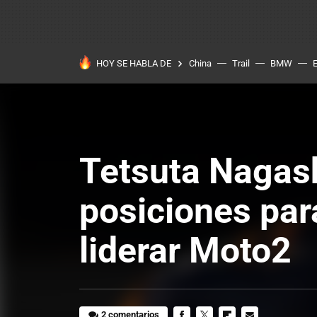
HOY SE HABLA DE
China
Trail
BMW
Tetsuta Nagas
posiciones par
liderar Moto2
2 comentarios