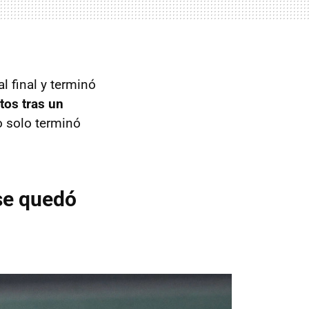
l final y terminó
tos tras un
o solo terminó
 se quedó