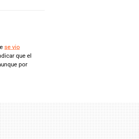
ue
se vio
ndicar que el
aunque por