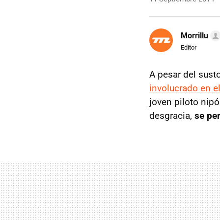
Morrillu
Editor
A pesar del sust
involucrado en e
joven piloto nip
desgracia,
se pe