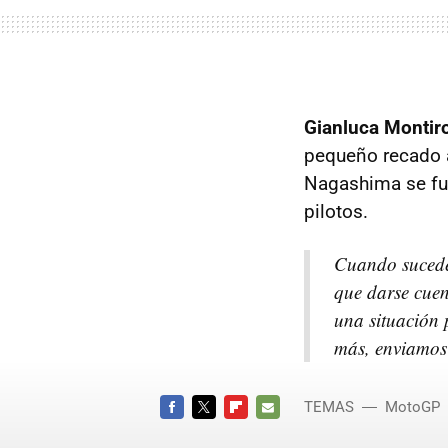
Gianluca Montir
pequeño recado a
Nagashima se fue
pilotos.
Cuando sucede 
que darse cue
una situación 
más, enviamos 
TEMAS
MotoGP
Nagashi
FACEBOOK
TWITTER
FLIPBOARD
E-