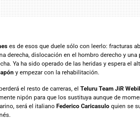
nes
es de esos que duele sólo con leerlo: fracturas abi
rna derecha, dislocación en el hombro derecho y una 
cha. Ya ha sido operado de las heridas y espera el alt
Japón
y empezar con la rehabilitación.
erderá el resto de carreras, el
Teluru Team JiR Webi
lemente nipón para que los sustituya aunque de momen
rino, será el italiano
Federico Caricasulo
quien se su
onés.