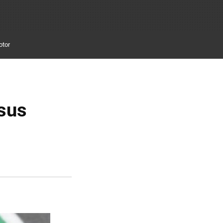
otor
sus