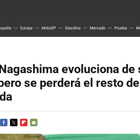
España
Europa
MotoGP
Gasolina
Mercado
Prueba
M
 Nagashima evoluciona de 
pero se perderá el resto de
da
FACEBOOK
TWITTER
FLIPBOARD
E-
MAIL