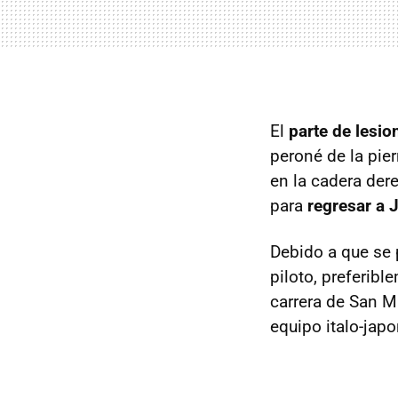
El
parte de lesio
peroné de la pie
en la cadera dere
para
regresar a 
Debido a que se p
piloto, preferib
carrera de San Ma
equipo italo-jap