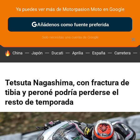
Ya puedes ver más de Motorpasion Moto en Google
ZONA DE PRUEBAS
DEPORTIVAS
MOTOS ELÉCTRICAS
Añádenos como fuente preferida
Solo necesitas una cuenta de Google
×
HOY SE HABLA DE
China
Japón
Ducati
Aprilia
España
Carretera
Tetsuta Nagashima, con fractura de
tibia y peroné podría perderse el
resto de temporada