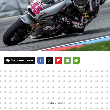
Sin comentarios
FACEBOOK
TWITTER
FLIPBOARD
E-
WHATSAPP
MAIL