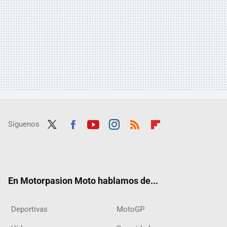
Síguenos
Twit
Fac
Yout
Inst
RSS
Flip
ter
ebo
ube
agra
boar
ok
m
d
En Motorpasion Moto hablamos de...
Deportivas
MotoGP