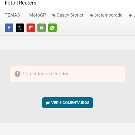
Foto | Reuters
TEMAS
MotoGP
Casey Stoner
pretemporada
FACEBOOK
TWITTER
FLIPBOARD
E-
WHATSAPP
MAIL
Comentarios cerrados
VER
3 COMENTARIOS