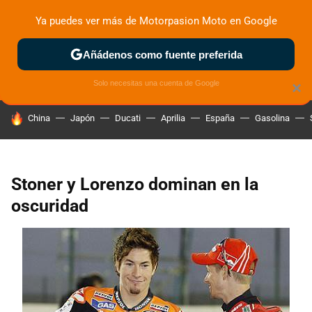
Ya puedes ver más de Motorpasion Moto en Google
ZONA DE PRUEBAS
DEPORTIVAS
MOTOS ELÉCTRICAS
Añádenos como fuente preferida
Solo necesitas una cuenta de Google
×
HOY SE HABLA DE
China
Japón
Ducati
Aprilia
España
Gasolina
Stoner y Lorenzo dominan en la
oscuridad